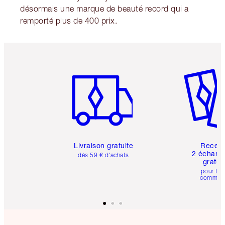
désormais une marque de beauté record qui a
remporté plus de 400 prix.
Article 1 sur 6
Article 
Livraison gratuite
Recev
2 échanti
dès 59 € d'achats
gratui
pour tou
comman