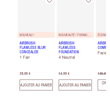
Article 1 sur 48
Article 2 sur 48
NOUVEAU !
NOUVEAUTÉ ! FORMULE ZÉRO DÉFAUT
ÉCONOMI
AIRBRUSH
AIRBRUSH
AIRBRU
FLAWLESS BLUR
FLAWLESS
COMPLE
CONCEALER
FOUNDATION
Face K
1 Fair
4 Neutral
38,00 €
54,00 €
135,00 
CHOI
AJOUTER AU PANIER
AJOUTER AU PANIER
T