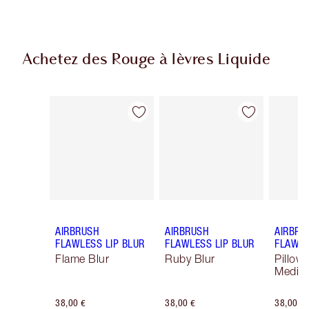
Achetez des Rouge à lèvres Liquide
Article 1 sur 9
Article 2 sur 9
AIRBRUSH
AIRBRUSH
AIRBRU
FLAWLESS LIP BLUR
FLAWLESS LIP BLUR
FLAWLE
Flame Blur
Ruby Blur
Pillow 
Mediu
38,00 €
38,00 €
38,00 €