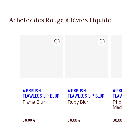
Achetez des Rouge à lèvres Liquide
Article 1 sur 9
Article 2 sur 9
AIRBRUSH
AIRBRUSH
AIRBRU
FLAWLESS LIP BLUR
FLAWLESS LIP BLUR
FLAWLE
Flame Blur
Ruby Blur
Pillow 
Mediu
38,00 €
38,00 €
38,00 €