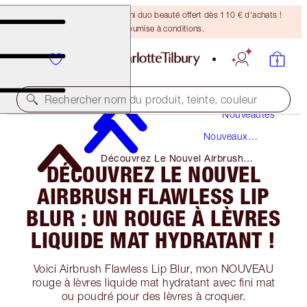
DERNIÈRE CHANCE ! Un mini duo beauté offert dès 110 € d'achats !
Offre soumise à conditions.
Rechercher nom du produit, teinte, couleur
Nouveautés
Nouveaux
Produits
Découvrez Le Nouvel Airbrush
DÉCOUVREZ LE NOUVEL
Flawless Lip Blur : Un Rouge à Lèvres
Liquide Mat Hydratant !
AIRBRUSH FLAWLESS LIP
BLUR : UN ROUGE À LÈVRES
LIQUIDE MAT HYDRATANT !
Voici Airbrush Flawless Lip Blur, mon NOUVEAU
rouge à lèvres liquide mat hydratant avec fini mat
ou poudré pour des lèvres à croquer.