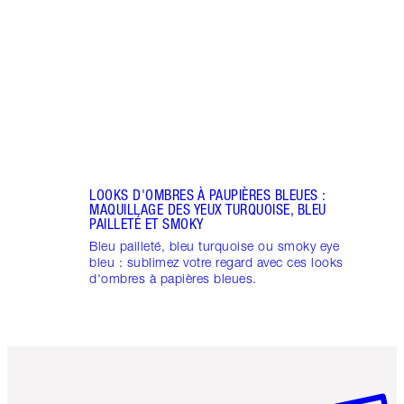
looks
rose 
rose d
LOOKS D'OMBRES À PAUPIÈRES BLEUES :
MAQUILLAGE DES YEUX TURQUOISE, BLEU
PAILLETÉ ET SMOKY
Bleu pailleté, bleu turquoise ou smoky eye
bleu : sublimez votre regard avec ces looks
d'ombres à papières bleues.
Article 1 sur 6
Article 