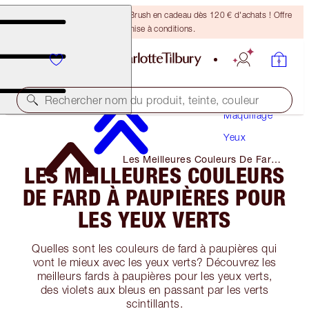
Recevez un pinceau Bronzing Brush en cadeau dès 120 € d'achats ! Offre
soumise à conditions.
Rechercher nom du produit, teinte, couleur
Maquillage
Yeux
Les Meilleures Couleurs De Fard
LES MEILLEURES COULEURS
à Paupières Pour Les Yeux Verts
DE FARD À PAUPIÈRES POUR
LES YEUX VERTS
Quelles sont les couleurs de fard à paupières qui
vont le mieux avec les yeux verts? Découvrez les
meilleurs fards à paupières pour les yeux verts,
des violets aux bleus en passant par les verts
scintillants.