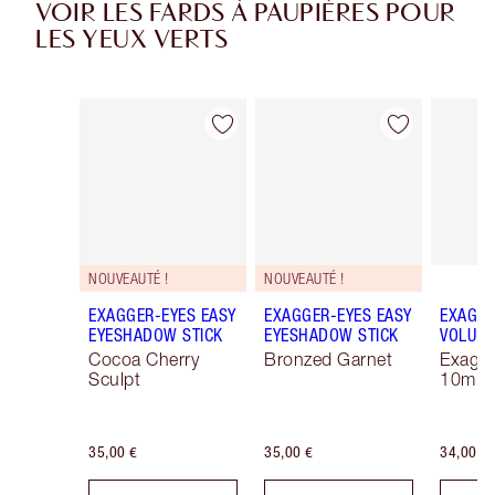
VOIR LES FARDS À PAUPIÈRES POUR
LES YEUX VERTS
Article 1 sur 38
Article 2 sur 38
NOUVEAUTÉ !
NOUVEAUTÉ !
EXAGGER-EYES EASY
EXAGGER-EYES EASY
EXAGGE
EYESHADOW STICK
EYESHADOW STICK
VOLUM
Cocoa Cherry
Bronzed Garnet
Exagge
Sculpt
10ml
35,00 €
35,00 €
34,00 €