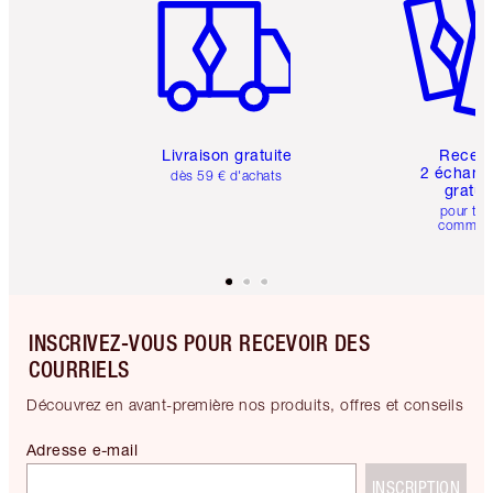
Livraison gratuite
Recev
2 échanti
dès 59 € d'achats
gratui
pour tou
comman
INSCRIVEZ-VOUS POUR RECEVOIR DES
COURRIELS
Découvrez en avant-première nos produits, offres et conseils
Adresse e-mail
INSCRIPTION