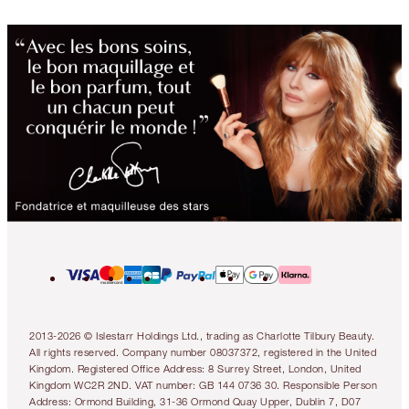
2013-2026 © Islestarr Holdings Ltd., trading as Charlotte Tilbury Beauty.
All rights reserved. Company number 08037372, registered in the United
Kingdom. Registered Office Address: 8 Surrey Street, London, United
Kingdom WC2R 2ND. VAT number: GB 144 0736 30. Responsible Person
Address: Ormond Building, 31-36 Ormond Quay Upper, Dublin 7, D07