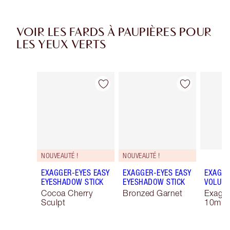
VOIR LES FARDS À PAUPIÈRES POUR
LES YEUX VERTS
Article 1 sur 38
Article 2 sur 38
NOUVEAUTÉ !
NOUVEAUTÉ !
EXAGGER-EYES EASY
EXAGGER-EYES EASY
EXAGGE
EYESHADOW STICK
EYESHADOW STICK
VOLUM
Cocoa Cherry
Bronzed Garnet
Exagge
Sculpt
10ml