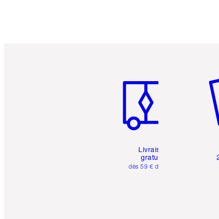
Article 1 sur 6
Art
Livraison
gratuite
dès 59 € d'achats