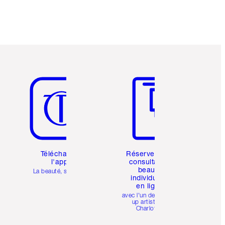
Article 5 sur 6
Article 6 sur 6
Téléchargez
Réservez une
l'appli
consultation
beauté
La beauté, simplifiée
individuelle
en ligne
avec l'un des make-
up artists de
Charlotte.