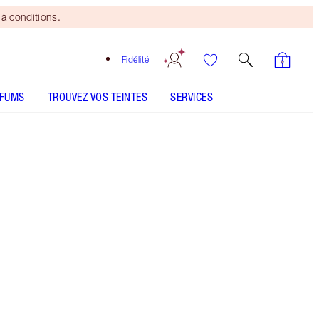
à conditions.
Fidélité
RFUMS
TROUVEZ VOS TEINTES
SERVICES
Sunlit Diamond
CONSEILS D'UTILISATION