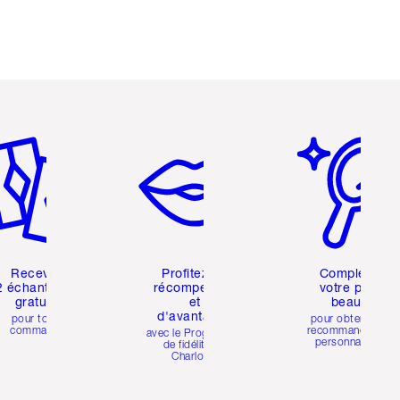
icle 2 sur 6
Article 3 sur 6
Article 4 sur 6
Recevez
Profitez de
Complétez
2 échantillons
récompenses
votre profil
gratuits
et
beauté
d'avantages
pour toute
pour obtenir des
commande
recommandations
avec le Programme
personnalisées
de fidélité de
Charlotte