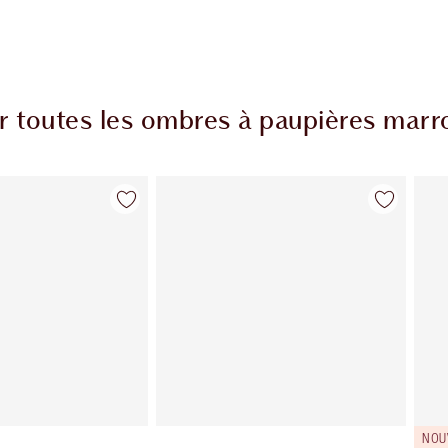
r toutes les ombres à paupières marr
Article 2 sur 14
Article 3 sur 14
NOU