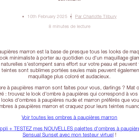
10th February 2025
Par Charlotte Tilbury
8 minutes de lecture
aupières marron est la base de presque tous les looks de maqu
 look minimaliste à porter au quotidien ou d'un maquillage gla
naturelles s'estompent sans effort sur votre peau et peuvent 
s teintes sont sublimes portées seules mais peuvent également 
maquillage plus coloré et audacieux.
re à paupières marron sont faites pour vous, darlings ? Mat o
é : trouvez le look d'ombre à paupières qui correspond à vos
looks d'ombres à paupières nude et marron préférés que vou
mbres à paupières marron et craquez pour leurs teintes nuancée
Voir toutes les ombres à paupières marron
ppli + TESTEZ mes NOUVELLES palettes d'ombres à paupière
Sensual Sunset avec mon testeur virtuel
!