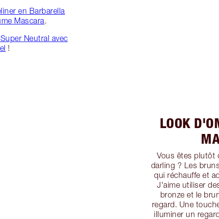
liner en Barbarella
lume Mascara
.
Super Neutral avec
el
!
LOOK D'O
MA
Vous êtes plutôt
darling ? Les brun
qui réchauffe et a
J'aime utiliser d
bronze et le brun
regard. Une touch
illuminer un regar