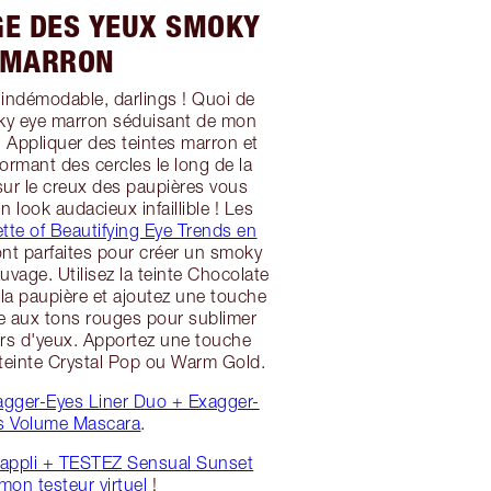
E DES YEUX SMOKY
MARRON
indémodable, darlings ! Quoi de
ky eye marron séduisant de mon
 Appliquer des teintes marron et
ormant des cercles le long de la
 sur le creux des paupières vous
 look audacieux infaillible ! Les
ette of Beautifying Eye Trends en
nt parfaites pour créer un smoky
vage. Utilisez la teinte Chocolate
 la paupière et ajoutez une touche
 aux tons rouges pour sublimer
urs d'yeux. Apportez une touche
a teinte Crystal Pop ou Warm Gold.
agger-Eyes Liner Duo + Exagger-
s Volume Mascara
.
 appli + TESTEZ Sensual Sunset
mon testeur virtuel
!