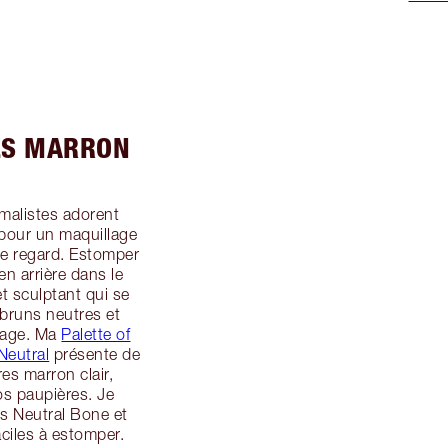
ES MARRON
imalistes adorent
 pour un maquillage
le regard. Estomper
en arrière dans le
et sculptant qui se
 bruns neutres et
llage. Ma
Palette of
Neutral
présente de
es marron clair,
os paupières. Je
es Neutral Bone et
ciles à estomper.