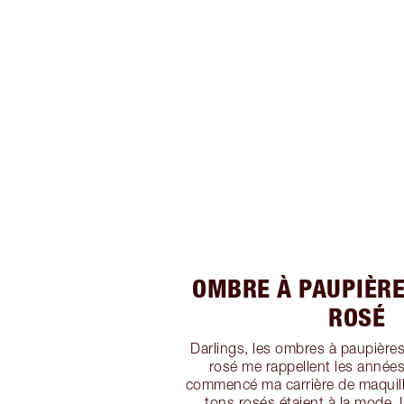
OMBRE À PAUPIÈR
ROSÉ
Darlings, les ombres à paupière
rosé me rappellent les années
commencé ma carrière de maquill
tons rosés étaient à la mode. 