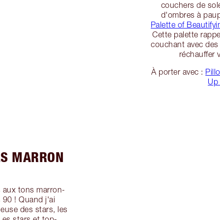
couchers de sole
d'ombres à paup
Palette of Beautif
Cette palette rappe
couchant avec des 
réchauffer 
À porter avec :
Pill
Up
ES MARRON
s aux tons marron-
 90 ! Quand j'ai
euse des stars, les
Les stars et top-