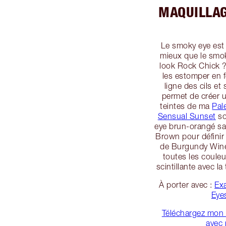
MAQUILLAG
Le smoky eye est 
mieux que le smo
look Rock Chick ?
les estomper en f
ligne des cils et
permet de créer un
teintes de ma
Pal
Sensual Sunset
so
eye brun-orangé sau
Brown pour définir
de Burgundy Wine
toutes les coule
scintillante avec l
À porter avec :
Ex
Eye
Téléchargez mon
avec 