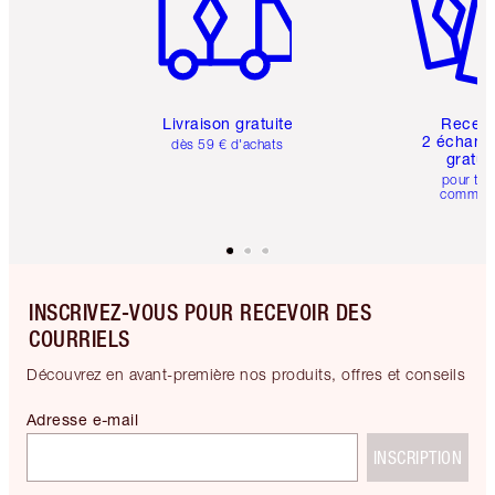
Livraison gratuite
Recev
2 échanti
dès 59 € d'achats
gratui
pour tou
comman
INSCRIVEZ-VOUS POUR RECEVOIR DES
COURRIELS
Découvrez en avant-première nos produits, offres et conseils
Adresse e-mail
INSCRIPTION