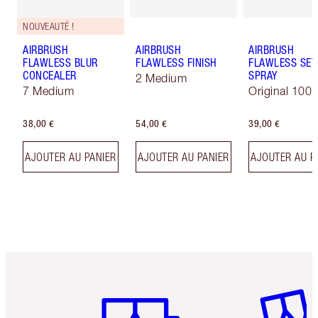
NOUVEAUTÉ !
AIRBRUSH
AIRBRUSH
AIRBRUSH
FLAWLESS BLUR
FLAWLESS FINISH
FLAWLESS SET
CONCEALER
SPRAY
2 Medium
7 Medium
Original 100 
38,00 €
54,00 €
39,00 €
AJOUTER AU PANIER
AJOUTER AU PANIER
AJOUTER AU P
Article 1 sur 6
Article 