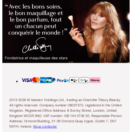
2013-2026 © Islestarr Holdings Ltd., trading as Charlotte Tilbury Beauty.
All rights reserved. Company number 08037372, registered in the United
Kingdom. Registered Office Address: 8 Surrey Street, London, United
Kingdom WC2R 2ND. VAT number: GB 144 0736 30. Responsible Person
Address: Ormond Building, 31-36 Ormond Quay Upper, Dublin 7, D07
N5YH, Ireland.
Nous contacter