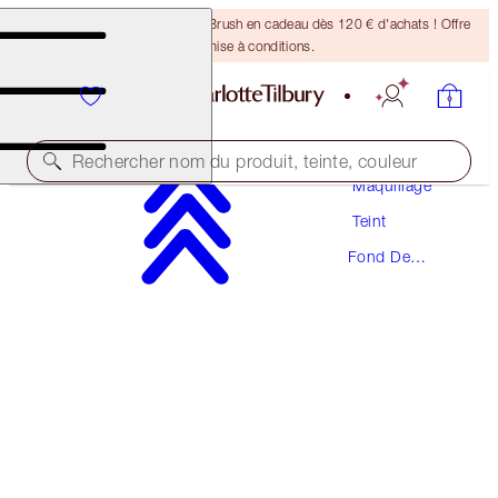
Recevez un pinceau Bronzing Brush en cadeau dès 120 € d'achats ! Offre
soumise à conditions.
Rechercher nom du produit, teinte, couleur
Maquillage
Teint
NOUVEAUTÉ ! FORMULE ZÉRO DÉFAUT
Fond De
AIRBRUSH FLAWLESS FOUNDATION
Teint
7 COOL
54,00 €
(
18,00 €
/
10
ml
)