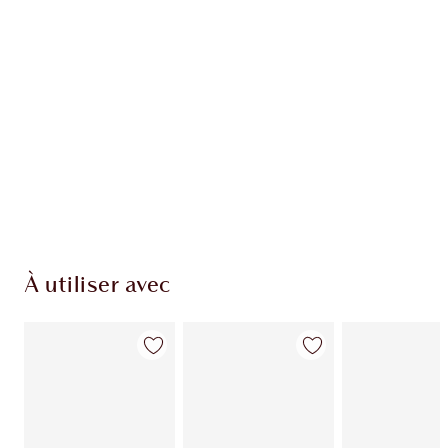
EXCLUSIVITÉS CHARLOTTE TILBURY
Club fidélité Charlotte's Darlings. Gagnez des
pièces de fidélité à chaque achat!
Livraison standard gratuite lorsque votre
montant atteint 59,00 €
Choissisez 2 échantillons gratuits au moment
de confirmer vos achats
À utiliser avec