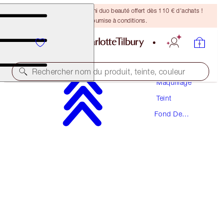
DERNIÈRE CHANCE ! Un mini duo beauté offert dès 110 € d'achats !
Offre soumise à conditions.
Rechercher nom du produit, teinte, couleur
Maquillage
Teint
NOUVEAUTÉ ! FORMULE ZÉRO DÉFAUT
Fond De
AIRBRUSH FLAWLESS FOUNDATION
Teint
17 COOL
54,00 €
(
18,00 €
/
10
ml
)