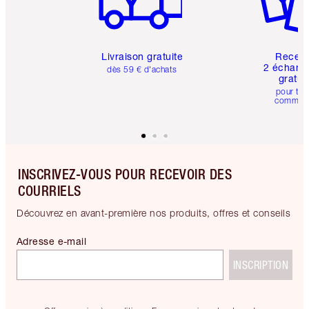
Livraison gratuite
Recev
2 échanti
dès 59 € d'achats
gratui
pour tou
comman
INSCRIVEZ-VOUS POUR RECEVOIR DES
COURRIELS
Découvrez en avant-première nos produits, offres et conseils
Adresse e-mail
INSCRIPTION