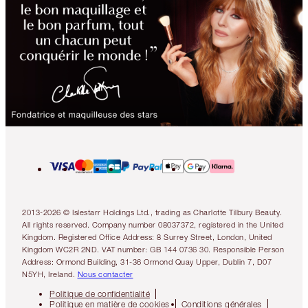
2013-2026 © Islestarr Holdings Ltd., trading as Charlotte Tilbury Beauty.
All rights reserved. Company number 08037372, registered in the United
Kingdom. Registered Office Address: 8 Surrey Street, London, United
Kingdom WC2R 2ND. VAT number: GB 144 0736 30. Responsible Person
Address: Ormond Building, 31-36 Ormond Quay Upper, Dublin 7, D07
N5YH, Ireland.
Nous contacter
Politique de confidentialité
Politique en matière de cookies
Conditions générales