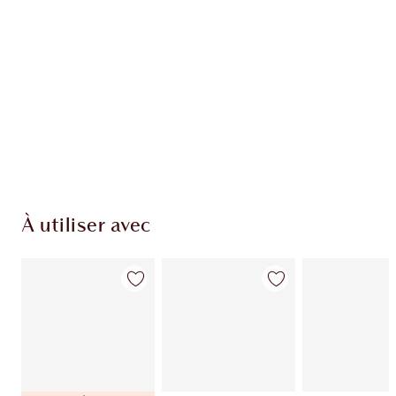
EXCLUSIVITÉS CHARLOTTE TILBURY
Club fidélité Charlotte's Darlings. Gagnez des
pièces de fidélité à chaque achat!
Livraison standard gratuite lorsque votre
montant atteint 59,00 €
Choissisez 2 échantillons gratuits au moment
de confirmer vos achats
À utiliser avec