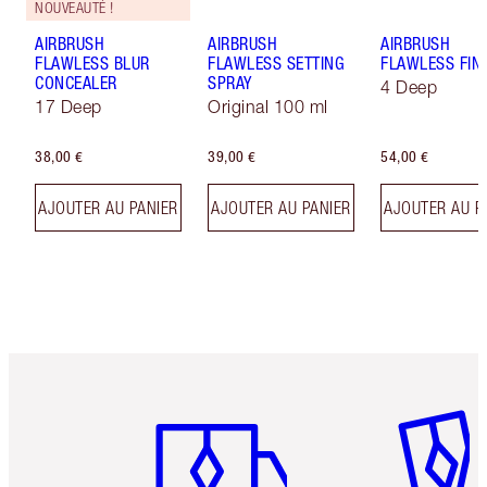
NOUVEAUTÉ !
AIRBRUSH
AIRBRUSH
AIRBRUSH
FLAWLESS BLUR
FLAWLESS SETTING
FLAWLESS FIN
CONCEALER
SPRAY
4 Deep
17 Deep
Original 100 ml
38,00 €
39,00 €
54,00 €
AJOUTER AU PANIER
AJOUTER AU PANIER
AJOUTER AU P
Article 1 sur 6
Article 