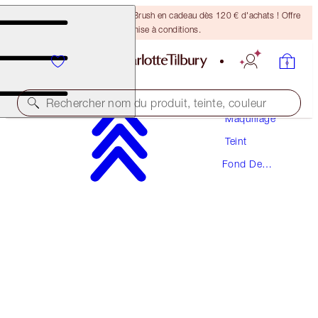
Recevez un pinceau Bronzing Brush en cadeau dès 120 € d'achats ! Offre
soumise à conditions.
Rechercher nom du produit, teinte, couleur
Maquillage
Teint
NOUVEAUTÉ ! FORMULE ZÉRO DÉFAUT
Fond De
AIRBRUSH FLAWLESS FOUNDATION
Teint
3 WARM
54,00 €
(
18,00 €
/
10
ml
)