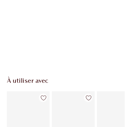
EXCLUSIVITÉS CHARLOTTE TILBURY
Club fidélité Charlotte's Darlings. Gagnez des
pièces de fidélité à chaque achat!
Livraison standard gratuite lorsque votre
montant atteint 59,00 €
Choissisez 2 échantillons gratuits au moment
de confirmer vos achats
À utiliser avec