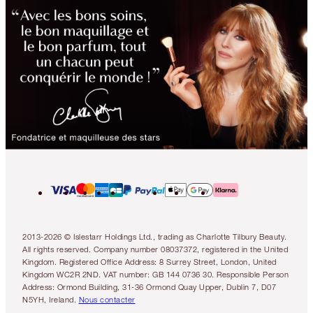
2013-2026 © Islestarr Holdings Ltd., trading as Charlotte Tilbury Beauty.
All rights reserved. Company number 08037372, registered in the United
Kingdom. Registered Office Address: 8 Surrey Street, London, United
Kingdom WC2R 2ND. VAT number: GB 144 0736 30. Responsible Person
Address: Ormond Building, 31-36 Ormond Quay Upper, Dublin 7, D07
N5YH, Ireland.
Nous contacter