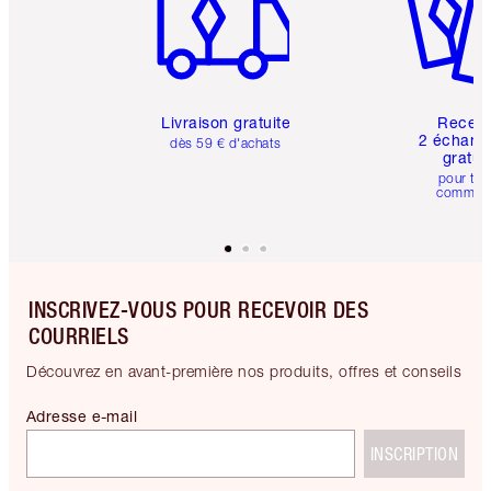
Livraison gratuite
Recev
2 échanti
dès 59 € d'achats
gratui
pour tou
comman
INSCRIVEZ-VOUS POUR RECEVOIR DES
COURRIELS
Découvrez en avant-première nos produits, offres et conseils
Adresse e-mail
INSCRIPTION