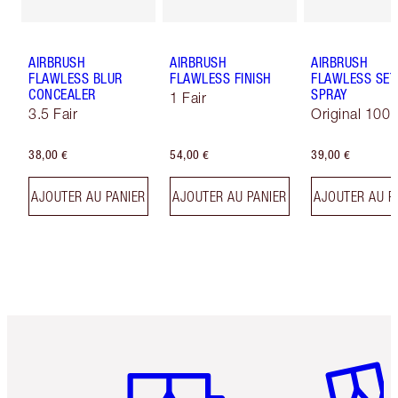
AIRBRUSH
AIRBRUSH
AIRBRUSH
FLAWLESS BLUR
FLAWLESS FINISH
FLAWLESS SET
CONCEALER
SPRAY
1 Fair
3.5 Fair
Original 100 
38,00 €
54,00 €
39,00 €
AJOUTER AU PANIER
AJOUTER AU PANIER
AJOUTER AU P
Article 1 sur 6
Article 