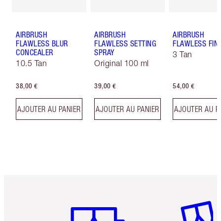
AIRBRUSH
AIRBRUSH
AIRBRUSH
FLAWLESS BLUR
FLAWLESS SETTING
FLAWLESS FIN
CONCEALER
SPRAY
3 Tan
10.5 Tan
Original 100 ml
38,00 €
39,00 €
54,00 €
AJOUTER AU PANIER
AJOUTER AU PANIER
AJOUTER AU P
Article 1 sur 6
Article 