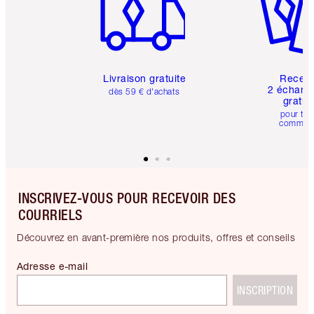
Livraison gratuite
Recev
2 échanti
dès 59 € d'achats
gratui
pour tou
comman
INSCRIVEZ-VOUS POUR RECEVOIR DES
COURRIELS
Découvrez en avant-première nos produits, offres et conseils
Adresse e-mail
INSCRIPTION