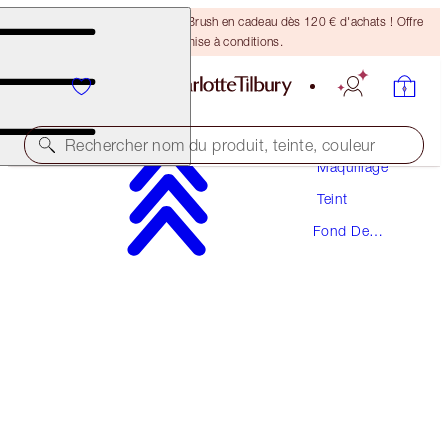
Recevez un pinceau Bronzing Brush en cadeau dès 120 € d'achats ! Offre
soumise à conditions.
Rechercher nom du produit, teinte, couleur
Maquillage
Teint
NOUVEAUTÉ ! FORMULE ZÉRO DÉFAUT
Fond De
AIRBRUSH FLAWLESS FOUNDATION
Teint
10 WARM
54,00 €
(
18,00 €
/
10
ml
)