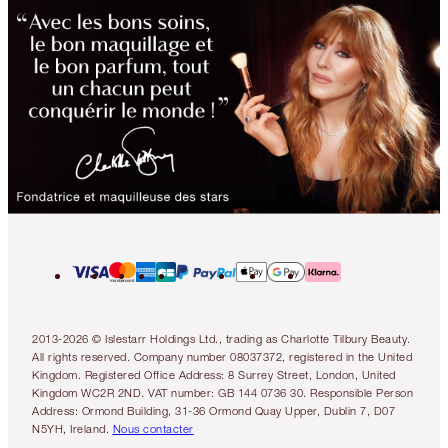
2013-2026 © Islestarr Holdings Ltd., trading as Charlotte Tilbury Beauty.
All rights reserved. Company number 08037372, registered in the United
Kingdom. Registered Office Address: 8 Surrey Street, London, United
Kingdom WC2R 2ND. VAT number: GB 144 0736 30. Responsible Person
Address: Ormond Building, 31-36 Ormond Quay Upper, Dublin 7, D07
N5YH, Ireland.
Nous contacter