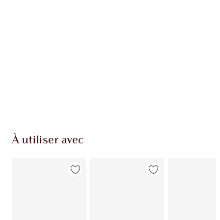
EXCLUSIVITÉS CHARLOTTE TILBURY
Club fidélité Charlotte's Darlings. Gagnez des
pièces de fidélité à chaque achat!
Livraison standard gratuite lorsque votre
montant atteint 59,00 €
Choissisez 2 échantillons gratuits au moment
de confirmer vos achats
À utiliser avec