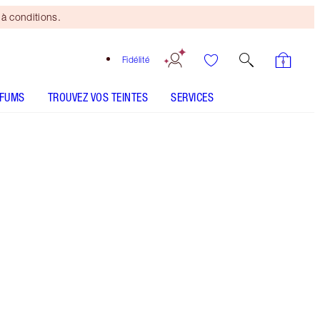
à conditions.
Fidélité
RFUMS
TROUVEZ VOS TEINTES
SERVICES
TEINTE
CLAIR
MÉDIUM
MÉDIUM À FONCÉ
FONCÉ
SOUS-TON
FROID
NEUTRE
CHAUD