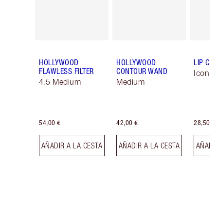
HOLLYWOOD
HOLLYWOOD
LIP CH
FLAWLESS FILTER
CONTOUR WAND
Icon B
4.5 Medium
Medium
54,00 €
42,00 €
28,50 €
AÑADIR A LA CESTA
AÑADIR A LA CESTA
AÑADIR