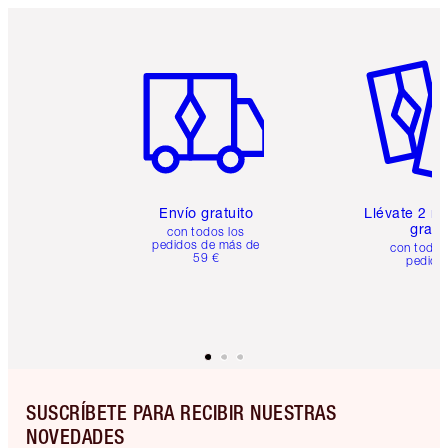
Artículo 1 de 6
Artículo
Envío gratuito
Llévate 2 m
gratis
con todos los
pedidos de más de
con todos
59 €
pedido
SUSCRÍBETE PARA RECIBIR NUESTRAS
NOVEDADES