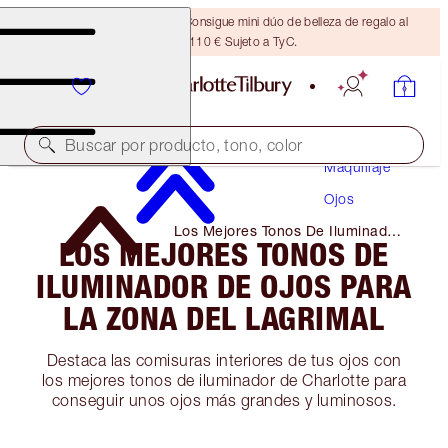
¡ÚLTIMA OPORTUNIDAD! Consigue mini dúo de belleza de regalo al
gastar 110 € Sujeto a TyC.
Buscar por producto, tono, color
Maquillaje
Ojos
Los Mejores Tonos De Iluminador
LOS MEJORES TONOS DE
De Ojos Para La Zona Del
Lagrimal
ILUMINADOR DE OJOS PARA
LA ZONA DEL LAGRIMAL
Destaca las comisuras interiores de tus ojos con
los mejores tonos de iluminador de Charlotte para
conseguir unos ojos más grandes y luminosos.