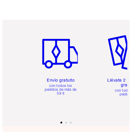
Artículo 1 de 6
Artículo
Envío gratuito
Llévate 2 m
gratis
con todos los
pedidos de más de
con todos
59 €
pedido