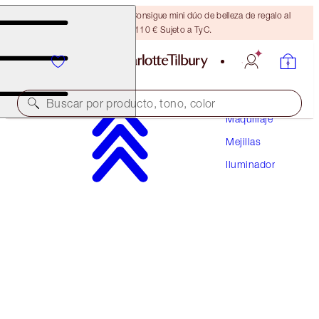
¡ÚLTIMA OPORTUNIDAD! Consigue mini dúo de belleza de regalo al
gastar 110 € Sujeto a TyC.
Buscar por producto, tono, color
Maquillaje
Mejillas
HOLLYWOOD GLOW GLIDE FACE ARCHITECT
HIGHLIGHTER
Iluminador
CHAMPAGNE GLOW
54,00 €
(
77,14 €
/
10
g
)