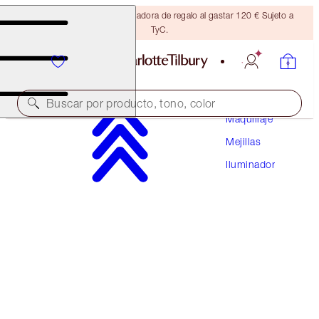
Consigue una brocha bronceadora de regalo al gastar 120 € Sujeto a
TyC.
Buscar por producto, tono, color
Maquillaje
Mejillas
HOLLYWOOD GLOW GLIDE FACE ARCHITECT
HIGHLIGHTER
Iluminador
ROSE GOLD GLOW
54,00 €
(
77,14 €
/
10
g
)