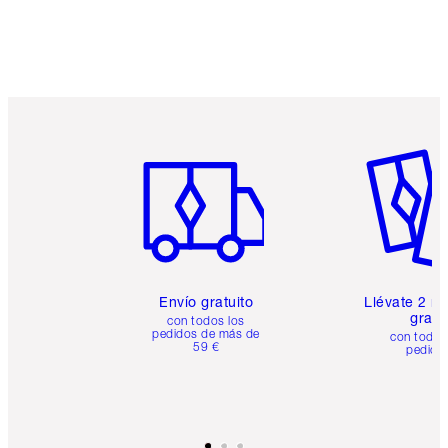
Artículo 1 de 6
Artículo
Envío gratuito
Llévate 2 m
gratis
con todos los
pedidos de más de
con todos
59 €
pedido