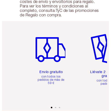
costes de envío y envoltorios para regalo.
Para ver los términos y condiciones al
completo, consulta:TyC de las promociones
de Regalo con compra.​
Artículo 1 de 6
Artículo
Envío gratuito
Llévate 2 m
gratis
con todos los
pedidos de más de
con todos
59 €
pedido