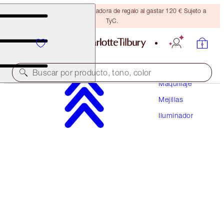
Consigue una brocha bronceadora de regalo al gastar 120 € Sujeto a
TyC.
Buscar por producto, tono, color
Maquillaje
Mejillas
AHORRA 10 %*
Iluminador
THE ULTIMATE UNREAL GLOW SYSTEM
FACE KIT
160,00 €
144,00 €
(
64,00 €
/
10
g
)