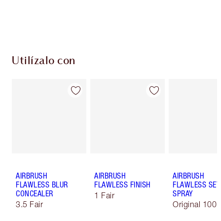
Elige 2 muestras gratis al finalizar la compra
Utilízalo con
AIRBRUSH
AIRBRUSH
AIRBRUSH
FLAWLESS BLUR
FLAWLESS FINISH
FLAWLESS SET
CONCEALER
SPRAY
1 Fair
3.5 Fair
Original 100 