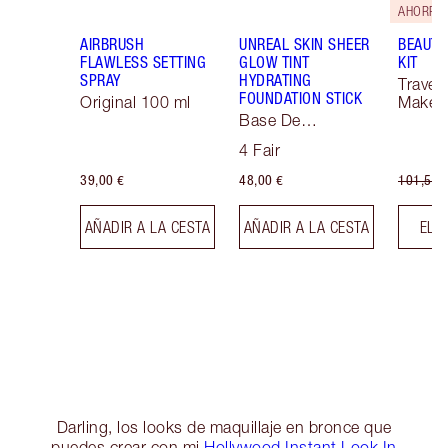
AHORRA 
AIRBRUSH
UNREAL SKIN SHEER
BEAUTY
FLAWLESS SETTING
GLOW TINT
KIT
SPRAY
HYDRATING
Travel 
FOUNDATION STICK
Original 100 ml
Makeup
Base De
Maquillaje Soft
4 Fair
Focus
39,00 €
48,00 €
101,50 
AÑADIR A LA CESTA
AÑADIR A LA CESTA
ELE
Darling, los looks de maquillaje en bronce que
puedes crear con mi
Hollywood Instant Look In