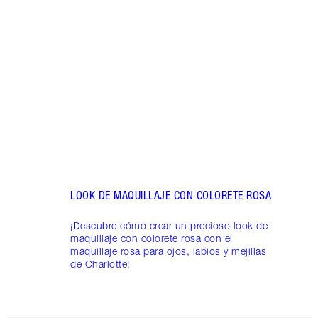
LOOK
Sigue
un lo
LOOK DE MAQUILLAJE CON COLORETE ROSA
¡Descubre cómo crear un precioso look de
maquillaje con colorete rosa con el
maquillaje rosa para ojos, labios y mejillas
de Charlotte!