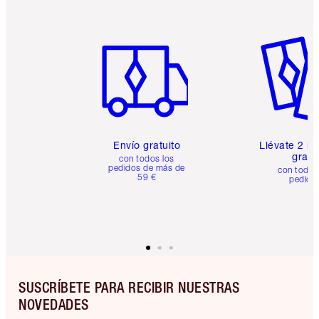
Artículo 1 de 6
Artículo
Envío gratuito
Llévate 2 m
gratis
con todos los
pedidos de más de
con todos
59 €
pedido
SUSCRÍBETE PARA RECIBIR NUESTRAS
NOVEDADES