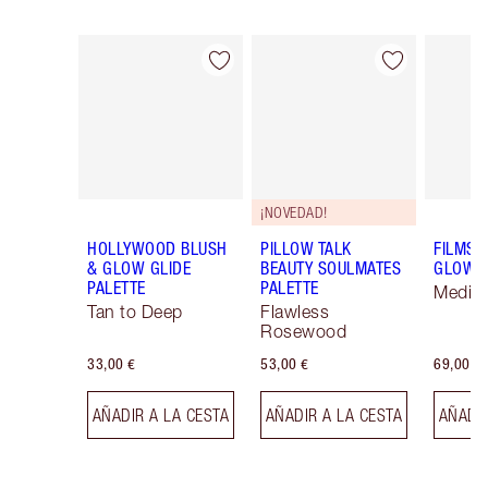
Artículo 1 de 7
Artículo 2 de 7
¡NOVEDAD!
HOLLYWOOD BLUSH
PILLOW TALK
FILMST
& GLOW GLIDE
BEAUTY SOULMATES
GLOW
PALETTE
PALETTE
Mediu
Tan to Deep
Flawless
Rosewood
33,00 €
53,00 €
69,00 €
AÑADIR A LA CESTA
AÑADIR A LA CESTA
AÑADIR