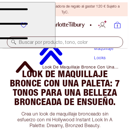
Consigue una brocha bronceadora de regalo al gastar 120 € Sujeto a
TyC.
Buscar por producto, tono, color
Maquillaje
Looks
Look De Maquillaje Bronce Con Una
LOOK DE MAQUILLAJE
Paleta: 7 Tonos Para Una Belleza
Bronceada De Ensueño.
BRONCE CON UNA PALETA: 7
TONOS PARA UNA BELLEZA
BRONCEADA DE ENSUEÑO.
Crea un look de maquillaje bronceado sin
esfuerzo con mi Hollywood Instant Look In A
Palette: Dreamy, Bronzed Beauty.