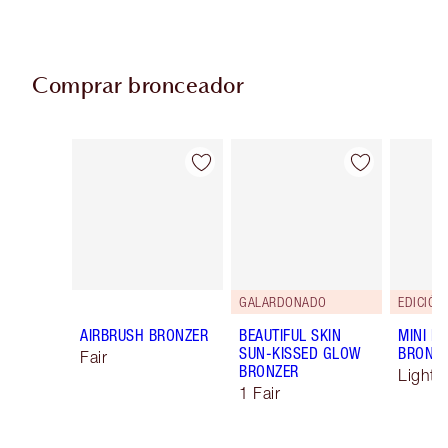
Comprar bronceador
Artículo 1 de 29
Artículo 2 de 29
GALARDONADO
EDICIÓN
AIRBRUSH BRONZER
BEAUTIFUL SKIN
MINI F
SUN-KISSED GLOW
BRONZ
Fair
BRONZER
Light 
1 Fair