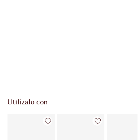
Gana 42 monedas de fidelización
Más información
PRODUCTOS EXCLUSIVOS DE CHARLOTTE TILBURY
Club de fidelidad Charlotte’s Darlings. Gana
monedas de fidelización cada vez que
compres!
Envío estándar con compras de 59,00 €
Elige 2 muestras gratis al finalizar la compra
Utilízalo con