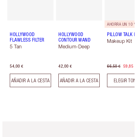
AHORRA UN 10 %
HOLLYWOOD
HOLLYWOOD
PILLOW TALK LI
FLAWLESS FILTER
CONTOUR WAND
Makeup Kit
5 Tan
Medium-Deep
54,00 €
42,00 €
66,50 €
59,85 €
AÑADIR A LA CESTA
AÑADIR A LA CESTA
ELEGIR TO
Artículo 1 de 6
Artículo