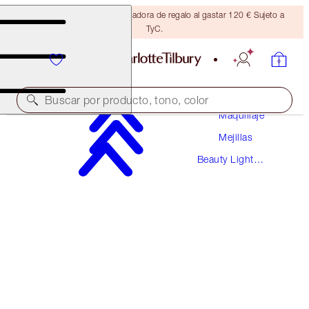
Consigue una brocha bronceadora de regalo al gastar 120 € Sujeto a
TyC.
Buscar por producto, tono, color
Maquillaje
Mejillas
BEAUTY LIGHT WAND
Beauty Light
PINKGASM SUNSET
Wands
42,00 €
(
35,00 €
/
10
ml
)