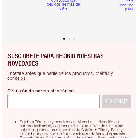
con todos los
pedidos de más de
con todos
59 €
pedido
SUSCRÍBETE PARA RECIBIR NUESTRAS
NOVEDADES
Entérate antes que nadie de los productos, ofertas y
consejos
Dirección de correo electrónico
REGÍSTRATE
Sujeto a Términos y condiciones. Al enviar tu dirección de
correo electrónico, aceptas recibir información de marketing
sobre los productos o servicios de Charlotte Tilbury Beauty
Limited por correo electrónico y a través de las redes sociales.
Para obtener más información sobre cómo utilizamos tus datos