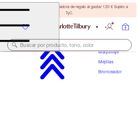
Consigue una brocha bronceadora de regalo al gastar 120 € Sujeto a
TyC.
Buscar por producto, tono, color
Maquillaje
Mejillas
AIRBRUSH BRONZER
Bronceador
FAIR
56,50 €
(
35,31 €
/
10
g
)