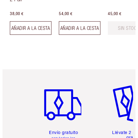
38,00 €
54,00 €
45,00 €
AÑADIR A LA CESTA
AÑADIR A LA CESTA
SIN STOC
Artículo 1 de 6
Artículo
Envío gratuito
Llévate 2 m
gratis