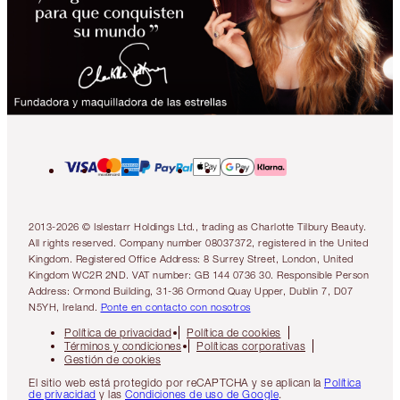
2013-2026 © Islestarr Holdings Ltd., trading as Charlotte Tilbury Beauty.
All rights reserved. Company number 08037372, registered in the United
Kingdom. Registered Office Address: 8 Surrey Street, London, United
Kingdom WC2R 2ND. VAT number: GB 144 0736 30. Responsible Person
Address: Ormond Building, 31-36 Ormond Quay Upper, Dublin 7, D07
N5YH, Ireland.
Ponte en contacto con nosotros
Política de privacidad
Política de cookies
Términos y condiciones
Políticas corporativas
Gestión de cookies
El sitio web está protegido por reCAPTCHA y se aplican la
Política
de privacidad
y las
Condiciones de uso de Google
.