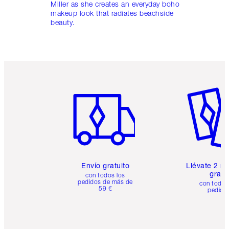
Miller as she creates an everyday boho
makeup look that radiates beachside
beauty.
Artículo 1 de 6
Artículo
Envío gratuito
Llévate 2 m
gratis
con todos los
pedidos de más de
con todos
59 €
pedido