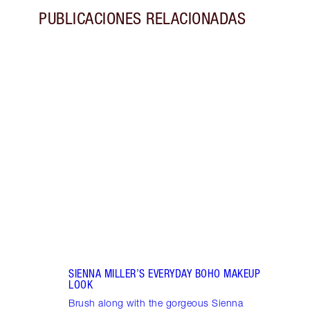
PUBLICACIONES RELACIONADAS
Artículo 1 de 5
CONSI
MAQU
RODR
Descu
maqui
defin
Supe
SIENNA MILLER’S EVERYDAY BOHO MAKEUP
LOOK
Brush along with the gorgeous Sienna