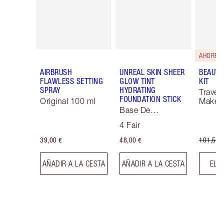
AHORRA 
AIRBRUSH
UNREAL SKIN SHEER
BEAUTY
FLAWLESS SETTING
GLOW TINT
KIT
SPRAY
HYDRATING
Travel 
FOUNDATION STICK
Original 100 ml
Makeup
Base De
Maquillaje Soft
4 Fair
Focus
39,00 €
48,00 €
101,50 
AÑADIR A LA CESTA
AÑADIR A LA CESTA
ELE