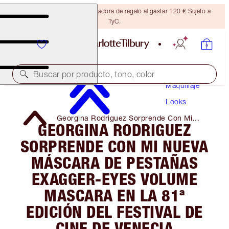
Consigue una brocha bronceadora de regalo al gastar 120 € Sujeto a
TyC.
Buscar por producto, tono, color
Maquillaje
Looks
Georgina Rodriguez Sorprende Con Mi
GEORGINA RODRIGUEZ
Nueva Máscara De Pestañas Exagger-Eyes
Volume Mascara En La 81ª Edición Del
SORPRENDE CON MI NUEVA
Festival De Cine De Venecia
MÁSCARA DE PESTAÑAS
EXAGGER-EYES VOLUME
MASCARA EN LA 81ª
EDICIÓN DEL FESTIVAL DE
CINE DE VENECIA