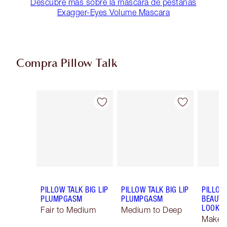
Descubre más sobre la máscara de pestañas
Exagger-Eyes Volume Mascara
Compra Pillow Talk
Artículo 1 de 5
Artículo 2 de 5
PILLOW TALK BIG LIP
PILLOW TALK BIG LIP
PILLOW
PLUMPGASM
PLUMPGASM
BEAUTI
LOOK
Fair to Medium
Medium to Deep
Makeup