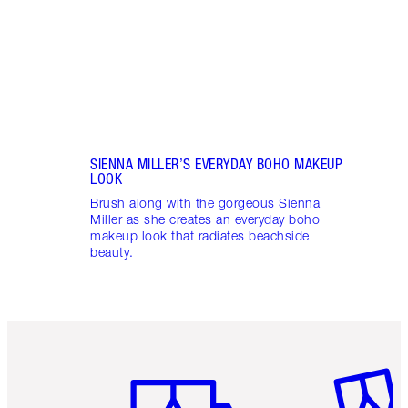
Supe
SIENNA MILLER’S EVERYDAY BOHO MAKEUP
LOOK
Brush along with the gorgeous Sienna
Miller as she creates an everyday boho
makeup look that radiates beachside
beauty.
Artículo 1 de 6
Artículo