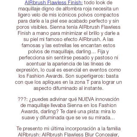
AIRbrush Flawless Finish:
todo look de
maquillaje digno de alfombra roja necesita un
ligero velo de mis icónicos polvos compactos
para darle a la piel ese acabado perfecto y sin
poros visibles. Sienna tenía AIRbrush Flawless
Finish a mano para minimizar el brillo y darle a
su piel mi famoso efecto AIRbrush. A las
famosas y las estrellas les encantan estos
polvos de maquillaje, darling… Fija y
perfecciona sin sentirse pesado y pastoso ni
acentuar la apariencia de las líneas de
expresión, lo cual es esencial en eventos como
los Fashion Awards. Son superligeros: basta
con que los apliques en la zona T para lograr un
aspecto difuminado al instante.
???: ¿puedes adivinar qué NUEVA innovación
de maquillaje llevaba Sienna en los Fashion
Awards, darling? Te daré una pista: mira lo
suave y difuminada que se ve su mirada…
Te presento mi última incorporación a la familia
AIRbrush: AIRbrush Flawless Blur Concealer,