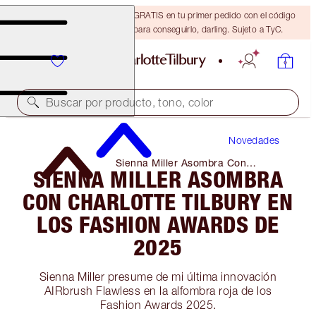
15 % de descuento + ENVÍO GRATIS en tu primer pedido con el código
DARLING15. Inicia sesión para conseguirlo, darling. Sujeto a TyC.
Buscar por producto, tono, color
Novedades
Sienna Miller Asombra Con
SIENNA MILLER ASOMBRA
Charlotte Tilbury En Los Fashion
Awards De 2025
CON CHARLOTTE TILBURY EN
LOS FASHION AWARDS DE
2025
Sienna Miller presume de mi última innovación
AIRbrush Flawless en la alfombra roja de los
Fashion Awards 2025.