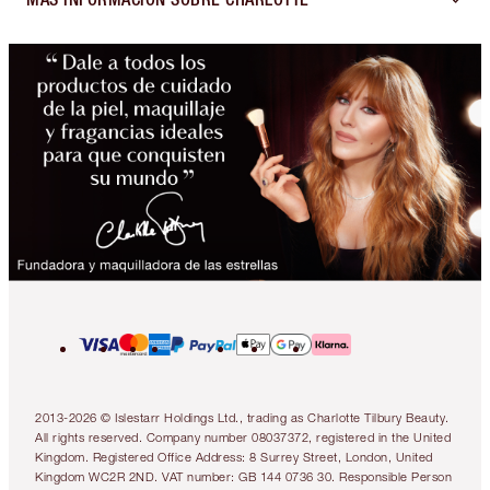
2013-2026 © Islestarr Holdings Ltd., trading as Charlotte Tilbury Beauty.
All rights reserved. Company number 08037372, registered in the United
Kingdom. Registered Office Address: 8 Surrey Street, London, United
Kingdom WC2R 2ND. VAT number: GB 144 0736 30. Responsible Person