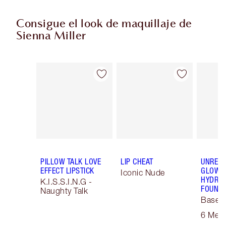
Consigue el look de maquillaje de
Sienna Miller
Artículo 1 de 13
Artículo 2 de 13
PILLOW TALK LOVE
LIP CHEAT
UNREAL
EFFECT LIPSTICK
GLOW T
Iconic Nude
HYDRAT
K.I.S.S.I.N.G -
FOUNDA
Naughty Talk
Base 
Maquill
6 Med
Focus