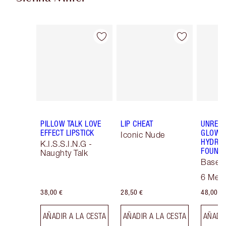
Artículo 1 de 13
Artículo 2 de 13
PILLOW TALK LOVE
LIP CHEAT
UNREAL
EFFECT LIPSTICK
GLOW T
Iconic Nude
HYDRAT
K.I.S.S.I.N.G -
FOUNDA
Naughty Talk
Base 
Maquill
6 Med
Focus
38,00 €
28,50 €
48,00 €
AÑADIR A LA CESTA
AÑADIR A LA CESTA
AÑADIR