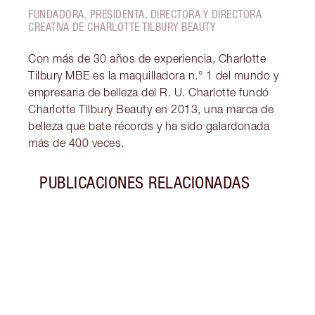
FUNDADORA, PRESIDENTA, DIRECTORA Y DIRECTORA
CREATIVA DE CHARLOTTE TILBURY BEAUTY
Con más de 30 años de experiencia, Charlotte
Tilbury MBE es la maquilladora n.° 1 del mundo y
empresaria de belleza del R. U. Charlotte fundó
Charlotte Tilbury Beauty en 2013, una marca de
belleza que bate récords y ha sido galardonada
más de 400 veces.
PUBLICACIONES RELACIONADAS
Artículo 1 de 5
CONSI
MAQU
RODR
Descu
maqui
defin