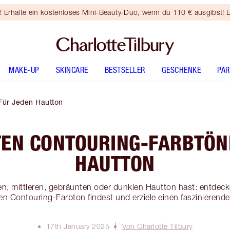
rhalte ein kostenloses Mini-Beauty-Duo, wenn du 110 € ausgibst! E
MAKE-UP
SKINCARE
BESTSELLER
GESCHENKE
PA
Für Jeden Hautton
TEN CONTOURING-FARBTÖN
HAUTTON
len, mittleren, gebräunten oder dunklen Hautton hast: entdecke
len Contouring-Farbton findest und erziele einen faszinierend
17th January 2025
Von Charlotte Tilbury