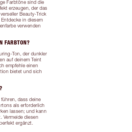
ige Farbtöne sind die
fekt erzeugen, der das
erseller Beauty-Trick
. Entdecke in diesem
renfarbe verwenden
EN FARBTON?
uring-Ton, der dunkler
ten auf deinem Teint
Ich empfehle einen
tion bietet und sich
?
 führen, dass deine
tons als erforderlich
rken lassen; und kann
. Vermeide diesen
erfekt ergänzt.