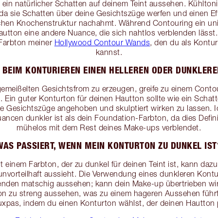
e ein natürlicher Schatten auf deinem Teint aussehen. Kühlton
da sie Schatten über deine Gesichtszüge werfen und einen Ef
chen Knochenstruktur nachahmt. Während Contouring ein univ
 Hautton eine andere Nuance, die sich nahtlos verblenden lässt
Farbton meiner
Hollywood Contour Wands
, den du als Kontu
kannst.
BEIM KONTURIEREN EINEN HELLEREN ODER DUNKLER
 gemeißelten Gesichtsfrom zu erzeugen, greife zu einem Conto
n. Ein guter Konturton für deinen Hautton sollte wie ein Schat
e Gesichtszüge angehoben und skulptiert wirken zu lassen. 
ancen dunkler ist als dein Foundation-Farbton, da dies Defini
mühelos mit dem Rest deines Make-ups verblendet.
WAS PASSIERT, WENN MEIN KONTURTON ZU DUNKEL IST
t einem Farbton, der zu dunkel für deinen Teint ist, kann dazu
 unvorteilhaft aussieht. Die Verwendung eines dunkleren Kontur
nden matschig aussehen; kann dein Make-up übertrieben wi
on zu streng aussehen, was zu einem hageren Aussehen führt
xpas, indem du einen Konturton wählst, der deinen Hautton p