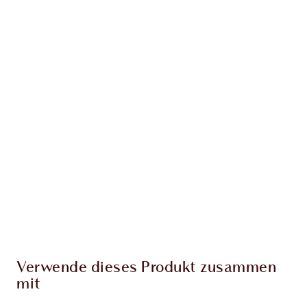
Erhalte 86 Treuetaler
Mehr erfahren
EXKLUSIV-ANGEBOTE BEI CHARLOTTE TILBURY
Charlottes Darlings Treue-Club. Sammle bei
jedem Einkauf Treuetaler!
Kostenloser Standardversand wenn du
59,00 €ausgibst
Wähle zwei kostenlose Proben beim Checkout
aus
Verwende dieses Produkt zusammen
mit