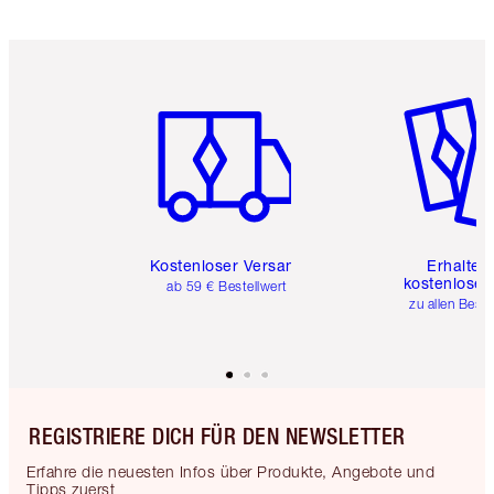
Artikel 1 von 6
Artikel 
Kostenloser Versand
Erhalte 
kostenlose 
ab 59 € Bestellwert
zu allen Best
REGISTRIERE DICH FÜR DEN NEWSLETTER
Erfahre die neuesten Infos über Produkte, Angebote und
Tipps zuerst