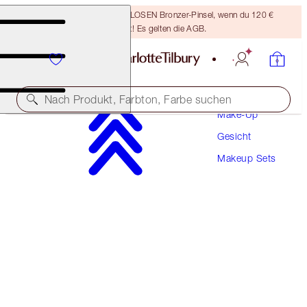
Sichere dir einen KOSTENLOSEN Bronzer-Pinsel, wenn du 120 €
ausgibst! Es gelten die AGB.
Nach Produkt, Farbton, Farbe suchen
Make-Up
Gesicht
10 % RABATT
Makeup Sets
HOLLYWOOD SCULPT & GLOW DUO
FACE KIT
96,00 €
86,40 €