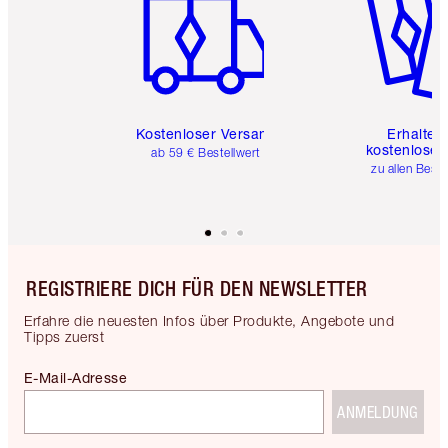
Kostenloser Versand
Erhalte 
kostenlose 
ab 59 € Bestellwert
zu allen Best
REGISTRIERE DICH FÜR DEN NEWSLETTER
Erfahre die neuesten Infos über Produkte, Angebote und
Tipps zuerst
E-Mail-Adresse
ANMELDUNG