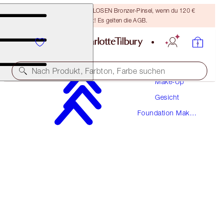
Sichere dir einen KOSTENLOSEN Bronzer-Pinsel, wenn du 120 €
ausgibst! Es gelten die AGB.
Nach Produkt, Farbton, Farbe suchen
Make-Up
Gesicht
NEUE! MAKELLOSE FORMEL
Foundation Make-
AIRBRUSH FLAWLESS FOUNDATION
Up
10 COOL
54,00 €
(
1.800,00 €
/
1
l
)