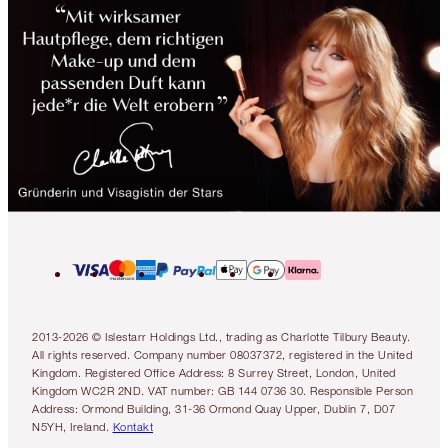
2013-2026 © Islestarr Holdings Ltd., trading as Charlotte Tilbury Beauty.
All rights reserved. Company number 08037372, registered in the United
Kingdom. Registered Office Address: 8 Surrey Street, London, United
Kingdom WC2R 2ND. VAT number: GB 144 0736 30. Responsible Person
Address: Ormond Building, 31-36 Ormond Quay Upper, Dublin 7, D07
N5YH, Ireland.
Kontakt