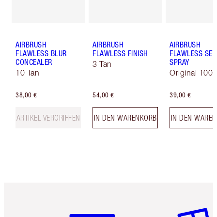
AIRBRUSH
AIRBRUSH
AIRBRUSH
FLAWLESS BLUR
FLAWLESS FINISH
FLAWLESS SET
CONCEALER
SPRAY
3 Tan
10 Tan
Original 100 
38,00 €
54,00 €
39,00 €
ARTIKEL VERGRIFFEN
IN DEN WARENKORB
IN DEN WARE
Artikel 1 von 6
Artikel 