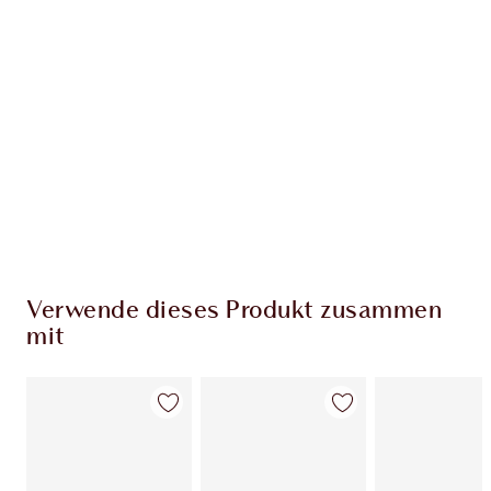
EXKLUSIV-ANGEBOTE BEI CHARLOTTE TILBURY
Charlottes Darlings Treue-Club. Sammle bei
jedem Einkauf Treuetaler!
Kostenloser Standardversand wenn du
59,00 €ausgibst
Wähle zwei kostenlose Proben beim Checkout
aus
Verwende dieses Produkt zusammen
mit