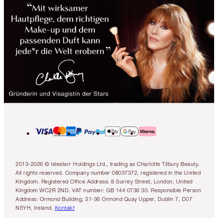
2013-2026 © Islestarr Holdings Ltd., trading as Charlotte Tilbury Beauty.
All rights reserved. Company number 08037372, registered in the United
Kingdom. Registered Office Address: 8 Surrey Street, London, United
Kingdom WC2R 2ND. VAT number: GB 144 0736 30. Responsible Person
Address: Ormond Building, 31-36 Ormond Quay Upper, Dublin 7, D07
N5YH, Ireland.
Kontakt