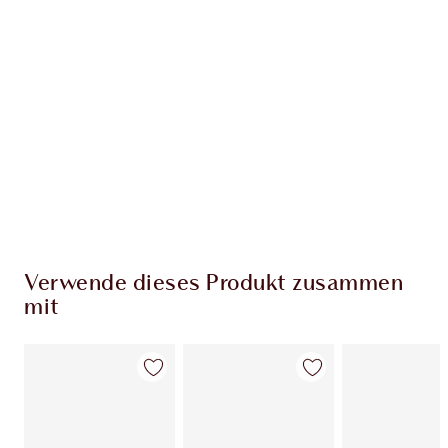
EXKLUSIV-ANGEBOTE BEI CHARLOTTE TILBURY
Charlottes Darlings Treue-Club. Sammle bei
jedem Einkauf Treuetaler!
Kostenloser Standardversand wenn du
59,00 €ausgibst
Wähle zwei kostenlose Proben beim Checkout
aus
Verwende dieses Produkt zusammen
mit