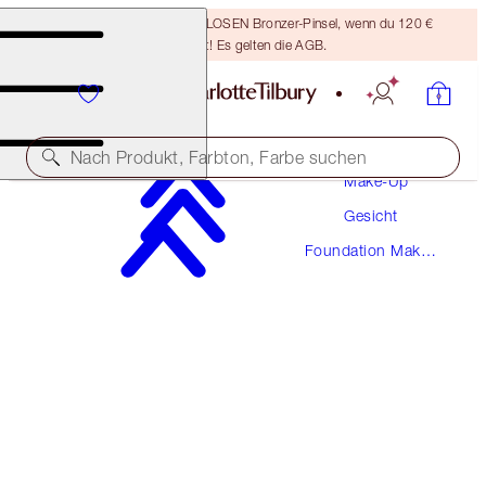
Sichere dir einen KOSTENLOSEN Bronzer-Pinsel, wenn du 120 €
ausgibst! Es gelten die AGB.
Nach Produkt, Farbton, Farbe suchen
Make-Up
Gesicht
NEUE! MAKELLOSE FORMEL
Foundation Make-
AIRBRUSH FLAWLESS FOUNDATION
Up
8 NEUTRAL
54,00 €
(
1.800,00 €
/
1
l
)