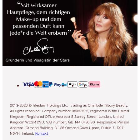
2013-2026 © Islestarr Holdings Ltd., trading as Charlotte Tilbury Beauty.
All rights reserved. Company number 08037372, registered in the United
Kingdom. Registered Office Address: 8 Surrey Street, London, United
Kingdom WC2R 2ND. VAT number: GB 144 0736 30. Responsible Person
Address: Ormond Building, 31-36 Ormond Quay Upper, Dublin 7, D07
N5YH, Ireland.
Kontakt