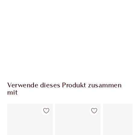
EXKLUSIV-ANGEBOTE BEI CHARLOTTE TILBURY
Charlottes Darlings Treue-Club. Sammle bei
jedem Einkauf Treuetaler!
Kostenloser Standardversand wenn du
59,00 €ausgibst
Wähle zwei kostenlose Proben beim Checkout
aus
Verwende dieses Produkt zusammen
mit