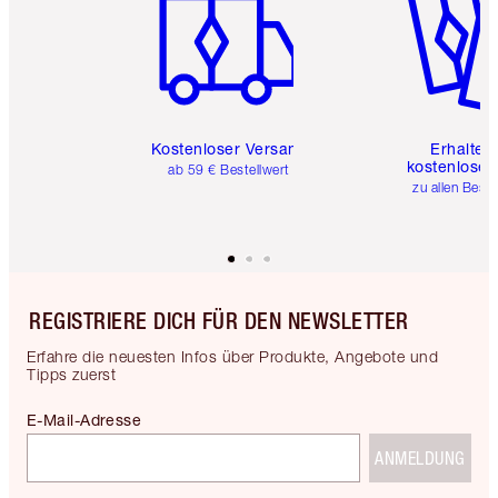
Kostenloser Versand
Erhalte 
kostenlose 
ab 59 € Bestellwert
zu allen Best
REGISTRIERE DICH FÜR DEN NEWSLETTER
Erfahre die neuesten Infos über Produkte, Angebote und
Tipps zuerst
E-Mail-Adresse
ANMELDUNG