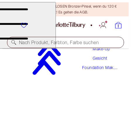
Sichere dir einen KOSTENLOSEN Bronzer-Pinsel, wenn du 120 €
ausgibst! Es gelten die AGB.
Nach Produkt, Farbton, Farbe suchen
Make-Up
Gesicht
NEUE! MAKELLOSE FORMEL
Foundation Make-
AIRBRUSH FLAWLESS FOUNDATION
Up
15 WARM
54,00 €
(
1.800,00 €
/
1
l
)