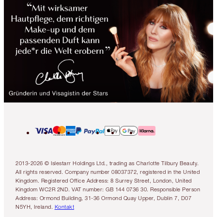
2013-2026 © Islestarr Holdings Ltd., trading as Charlotte Tilbury Beauty.
All rights reserved. Company number 08037372, registered in the United
Kingdom. Registered Office Address: 8 Surrey Street, London, United
Kingdom WC2R 2ND. VAT number: GB 144 0736 30. Responsible Person
Address: Ormond Building, 31-36 Ormond Quay Upper, Dublin 7, D07
N5YH, Ireland.
Kontakt