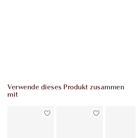
EXKLUSIV-ANGEBOTE BEI CHARLOTTE TILBURY
Charlottes Darlings Treue-Club. Sammle bei
jedem Einkauf Treuetaler!
Kostenloser Standardversand wenn du
59,00 €ausgibst
Wähle zwei kostenlose Proben beim Checkout
aus
Verwende dieses Produkt zusammen
mit