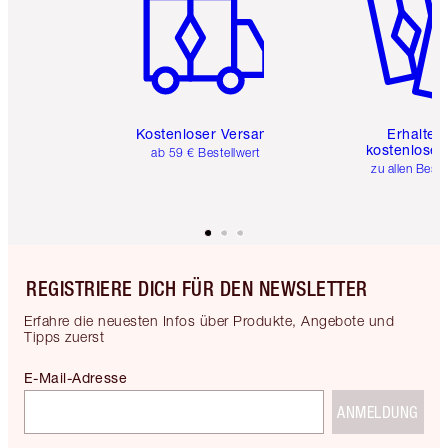
Kostenloser Versand
Erhalte 
kostenlose 
ab 59 € Bestellwert
zu allen Best
REGISTRIERE DICH FÜR DEN NEWSLETTER
Erfahre die neuesten Infos über Produkte, Angebote und
Tipps zuerst
E-Mail-Adresse
ANMELDUNG