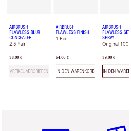
AIRBRUSH
AIRBRUSH
AIRBRUSH
FLAWLESS BLUR
FLAWLESS FINISH
FLAWLESS SET
CONCEALER
SPRAY
1 Fair
2.5 Fair
Original 100 
38,00 €
54,00 €
39,00 €
ARTIKEL VERGRIFFEN
IN DEN WARENKORB
IN DEN WARE
Artikel 1 von 6
Artikel 