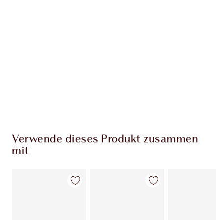
EXKLUSIV-ANGEBOTE BEI CHARLOTTE TILBURY
Charlottes Darlings Treue-Club. Sammle bei
jedem Einkauf Treuetaler!
Kostenloser Standardversand wenn du
59,00 €ausgibst
Wähle zwei kostenlose Proben beim Checkout
aus
Verwende dieses Produkt zusammen
mit