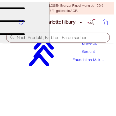
Sichere dir einen KOSTENLOSEN Bronzer-Pinsel, wenn du 120 €
ausgibst! Es gelten die AGB.
Nach Produkt, Farbton, Farbe suchen
Make-Up
Gesicht
NEUE! MAKELLOSE FORMEL
Foundation Make-
AIRBRUSH FLAWLESS FOUNDATION
Up
2 WARM
54,00 €
(
1.800,00 €
/
1
l
)