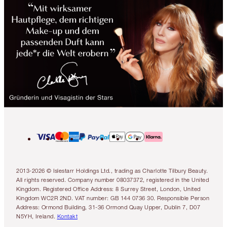
2013-2026 © Islestarr Holdings Ltd., trading as Charlotte Tilbury Beauty.
All rights reserved. Company number 08037372, registered in the United
Kingdom. Registered Office Address: 8 Surrey Street, London, United
Kingdom WC2R 2ND. VAT number: GB 144 0736 30. Responsible Person
Address: Ormond Building, 31-36 Ormond Quay Upper, Dublin 7, D07
N5YH, Ireland.
Kontakt