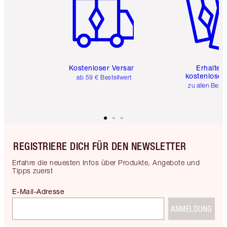
Kostenloser Versand
Erhalte 
kostenlose 
ab 59 € Bestellwert
zu allen Best
REGISTRIERE DICH FÜR DEN NEWSLETTER
Erfahre die neuesten Infos über Produkte, Angebote und
Tipps zuerst
E-Mail-Adresse
ANMELDUNG