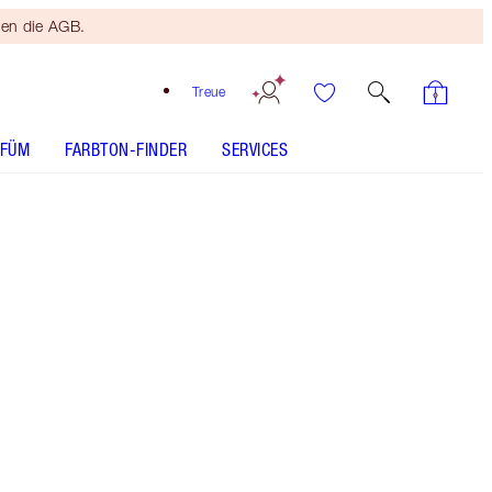
ten die AGB.
Treue
RFÜM
FARBTON-FINDER
SERVICES
FARBTON
HELL
MITTEL
GEBRÄUNT
DUNKEL
UNTERTON
KÜHL
NEUTRAL
WARM