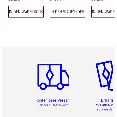
IN DEN WARENKORB
IN DEN WARENKORB
IN DEN WARE
Artikel 1 von 6
Artikel 
Kostenloser Versand
Erhalte 
kostenlose 
ab 59 € Bestellwert
zu allen Best