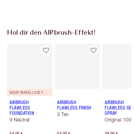
Wähle zwei kostenlose Proben beim Checkout
aus
Hol dir den AIRbrush-Effekt!
NEUE! MAKELLOSE FORMEL
AIRBRUSH
AIRBRUSH
AIRBRUSH
FLAWLESS
FLAWLESS FINISH
FLAWLESS SET
FOUNDATION
SPRAY
3 Tan
9 Neutral
Original 100 
54,00 €
54,00 €
39,00 €