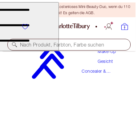
LETZTE CHANCE! Erhalte ein kostenloses Mini-Beauty-Duo, wenn du 110
€ ausgibst! Es gelten die AGB.
Nach Produkt, Farbton, Farbe suchen
Make-Up
Gesicht
NEU!
Concealer &
AIRBRUSH FLAWLESS BLUR CONCEALER
Farbkorrektoren
9.5 TAN
38,00 €
(
4.578,00 €
/
1
kg
)