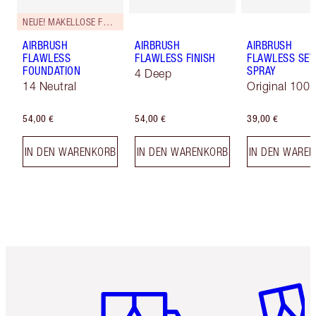
NEUE! MAKELLOSE FORMEL
AIRBRUSH
AIRBRUSH
AIRBRUSH
FLAWLESS
FLAWLESS FINISH
FLAWLESS SET
FOUNDATION
SPRAY
4 Deep
14 Neutral
Original 100 
54,00 €
54,00 €
39,00 €
IN DEN WARENKORB
IN DEN WARENKORB
IN DEN WARE
Artikel 1 von 6
Artikel 