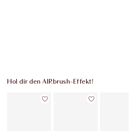
EXKLUSIV-ANGEBOTE BEI CHARLOTTE TILBURY
Charlottes Darlings Treue-Club. Sammle bei
jedem Einkauf Treuetaler!
Kostenloser Standardversand wenn du
59,00 €ausgibst
Wähle zwei kostenlose Proben beim Checkout
aus
Hol dir den AIRbrush-Effekt!