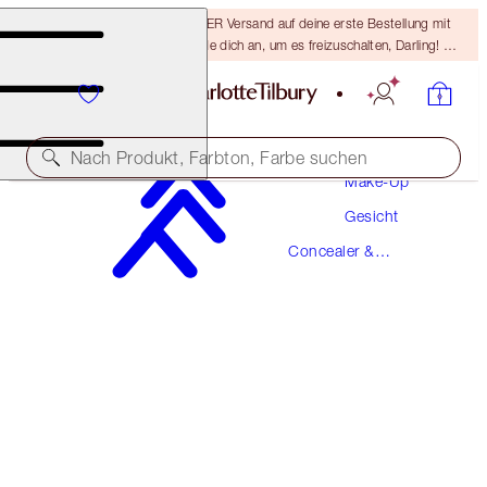
15 % Rabatt & KOSTENLOSER Versand auf deine erste Bestellung mit
dem Code DARLING15 – melde dich an, um es freizuschalten, Darling! Es
gelten die AGB.
Nach Produkt, Farbton, Farbe suchen
Make-Up
Gesicht
AIRBRUSH FLAWLESS BLUR CONCEALER
Concealer &
14.5 DEEP
Farbkorrektoren
38,00 €
(
4.578,00 €
/
1
kg
)