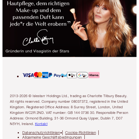
2013-2026 © Islestarr Holdings Ltd., trading as Charlotte Tilbury Beauty.
All rights reserved. Company number 08037372, registered in the United
Kingdom. Registered Office Address: 8 Surrey Street, London, United
Kingdom WC2R 2ND. VAT number: GB 144 0736 30. Responsible Person
Address: Ormond Building, 31-36 Ormond Quay Upper, Dublin 7, D07
N5YH, Ireland.
Kontakt
Datenschutzrichtlinien
Cookie-Richtlinien
Allgemeine Geschäftsbedingungen