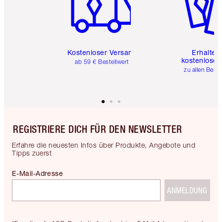
Kostenloser Versand
Erhalte 
kostenlose 
ab 59 € Bestellwert
zu allen Best
REGISTRIERE DICH FÜR DEN NEWSLETTER
Erfahre die neuesten Infos über Produkte, Angebote und
Tipps zuerst
E-Mail-Adresse
ANMELDUNG