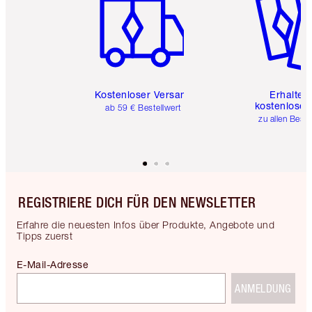
Kostenloser Versand
Erhalte 
kostenlose 
ab 59 € Bestellwert
zu allen Best
REGISTRIERE DICH FÜR DEN NEWSLETTER
Erfahre die neuesten Infos über Produkte, Angebote und
Tipps zuerst
E-Mail-Adresse
ANMELDUNG