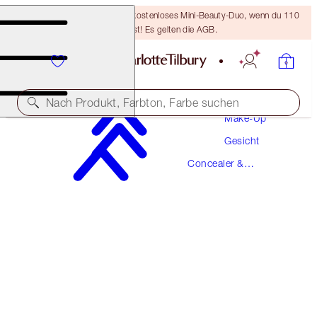
LETZTE CHANCE! Erhalte ein kostenloses Mini-Beauty-Duo, wenn du 110
€ ausgibst! Es gelten die AGB.
Nach Produkt, Farbton, Farbe suchen
Make-Up
Gesicht
NEU!
Concealer &
AIRBRUSH FLAWLESS BLUR CONCEALER
Farbkorrektoren
7 MEDIUM
38,00 €
(
4.578,00 €
/
1
kg
)