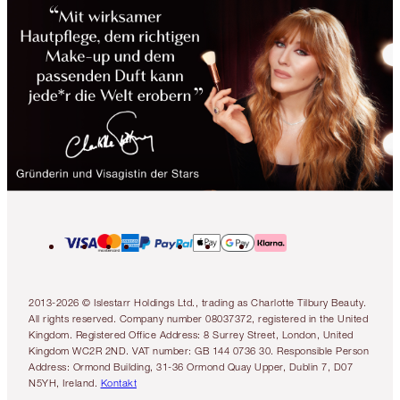
2013-2026 © Islestarr Holdings Ltd., trading as Charlotte Tilbury Beauty.
All rights reserved. Company number 08037372, registered in the United
Kingdom. Registered Office Address: 8 Surrey Street, London, United
Kingdom WC2R 2ND. VAT number: GB 144 0736 30. Responsible Person
Address: Ormond Building, 31-36 Ormond Quay Upper, Dublin 7, D07
N5YH, Ireland.
Kontakt