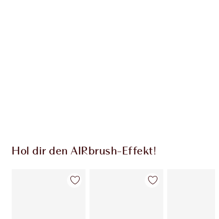
EXKLUSIV-ANGEBOTE BEI CHARLOTTE TILBURY
Charlottes Darlings Treue-Club. Sammle bei
jedem Einkauf Treuetaler!
Kostenloser Standardversand wenn du
59,00 €ausgibst
Wähle zwei kostenlose Proben beim Checkout
aus
Hol dir den AIRbrush-Effekt!