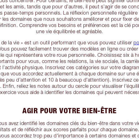
us concentrer. Pour certains, le bien-être peut signifier donne
 et les amis, tandis que pour d’autres, il peut s’agir de se conc
les passe-temps personnels. La réflexion personnelle régulière
er les domaines que nous souhaitons améliorer et pour fixer d
finition. Comprendre vos besoins et préférences est la clé p
une vie équilibrée et agréable.
e de la vie » est un outil performant que vous pouvez utiliser
po
 Vous pouvez facilement trouver des modèles en ligne ou crée
le qui représentera votre roue personnelle. Choisissez six à 
rtants pour vous, comme les relations, la vie sociale, la carriè
et l’activité physique. Inscrivez ces catégories sur votre diagr
on que vous accordez actuellement à chaque domaine sur une éc
ès peu d’attention et 10 à beaucoup d'attention). Inscrivez ce
 Enfin, reliez les notes autour du cercle pour visualiser l'équili
exercice vous aide à identifier les domaines qui peuvent nécess
AGIR POUR VOTRE BIEN-ÊTRE
us avez identifié les domaines clés du bien-être dans votre vi
ltats et de réfléchir aux scores parfaits pour chaque domaine
ous accordez trop peu d'importance à certains domaines et 