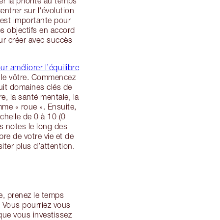
r la priorité au temps
entrer sur l'évolution
 est importante pour
es objectifs en accord
our créer avec succès
ur améliorer l’équilibre
r le vôtre. Commencez
huit domaines clés de
re, la santé mentale, la
amme « roue ». Ensuite,
helle de 0 à 10 (0
s notes le long des
bre de votre vie et de
iter plus d’attention.
e, prenez le temps
. Vous pourriez vous
que vous investissez