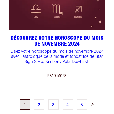
DÉCOUVREZ VOTRE HOROSCOPE DU MOIS
DE NOVEMBRE 2024
Lisez votre horoscope du mois de novembre 2024
avec l'astrologue de la mode et fondatrice de Star
Sign Style, Kimberly Peta Dewhirst.
READ MORE
1
2
3
4
5