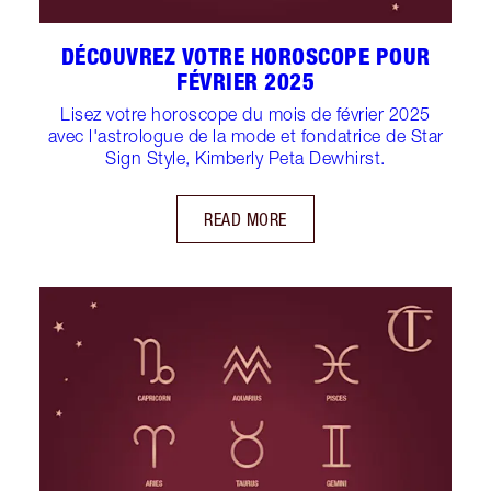
DÉCOUVREZ VOTRE HOROSCOPE POUR
FÉVRIER 2025
Lisez votre horoscope du mois de février 2025
avec l'astrologue de la mode et fondatrice de Star
Sign Style, Kimberly Peta Dewhirst.
READ MORE