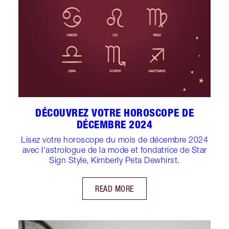
DÉCOUVREZ VOTRE HOROSCOPE DE
DÉCEMBRE 2024
Lisez votre horoscope du mois de décembre 2024
avec l'astrologue de la mode et fondatrice de Star
Sign Style, Kimberly Peta Dewhirst.
READ MORE