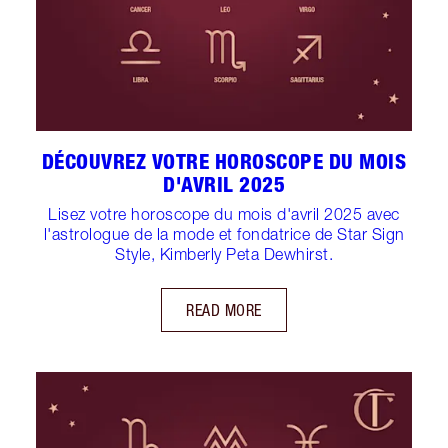
DÉCOUVREZ VOTRE HOROSCOPE DU MOIS
D'AVRIL 2025
Lisez votre horoscope du mois d'avril 2025 avec
l'astrologue de la mode et fondatrice de Star Sign
Style, Kimberly Peta Dewhirst.
READ MORE