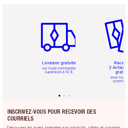
Article 1 sur 6
Article 
Livraison gratuite
Recev
2 échanti
sur toute commande
gratui
supérieure à 50 $
avec toute
comman
INSCRIVEZ-VOUS POUR RECEVOIR DES
COURRIELS
Découvrez en avant-première nos produits, offres et conseils