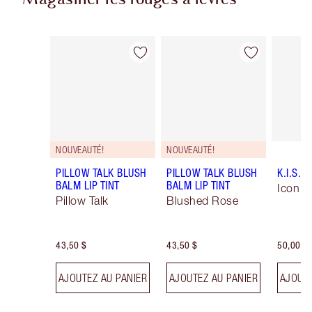
Magasiner les rouges à lèvres
Article 1 sur 55
Article 2 sur 55
NOUVEAUTÉ!
NOUVEAUTÉ!
PILLOW TALK BLUSH
PILLOW TALK BLUSH
K.I.S.S.
BALM LIP TINT
BALM LIP TINT
Icon B
Pillow Talk
Blushed Rose
43,50 $
43,50 $
50,00 $
AJOUTEZ AU PANIER
AJOUTEZ AU PANIER
AJOUTE