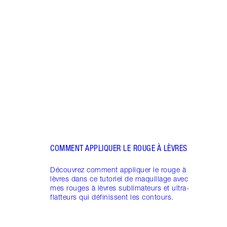
Article 1 sur 9
LES 
DE RO
Dévoi
combi
rouge
COMMENT APPLIQUER LE ROUGE À LÈVRES
Découvrez comment appliquer le rouge à
lèvres dans ce tutoriel de maquillage avec
mes rouges à lèvres sublimateurs et ultra-
flatteurs qui définissent les contours.