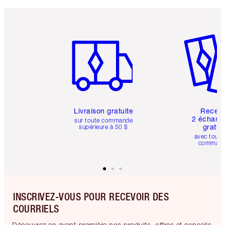
Article 1 sur 6
Article 
Livraison gratuite
Recev
2 échanti
sur toute commande
gratui
supérieure à 50 $
avec toute
comman
INSCRIVEZ-VOUS POUR RECEVOIR DES
COURRIELS
Découvrez en avant-première nos produits, offres et conseils