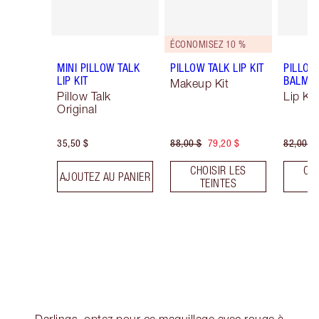
ÉCONOMISEZ 10 %
MINI PILLOW TALK
PILLOW TALK LIP KIT
PILLOW
LIP KIT
BALM LI
Makeup Kit
Pillow Talk
Lip Kit
Original
35,50 $
88,00 $
79,20 $
82,00 $
CHOISIR LES
CHO
AJOUTEZ AU PANIER
TEINTES
T
Darlings, optez pour ce maquillage avec rouge à