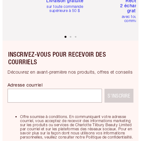
Livraison gratuite
Recev
2 échanti
sur toute commande
gratui
supérieure à 50 $
avec toute
comman
INSCRIVEZ-VOUS POUR RECEVOIR DES
COURRIELS
Découvrez en avant-première nos produits, offres et conseils
Adresse courriel
S’INSCRIRE
Offre soumise à conditions. En communiquant votre adresse
courriel, vous acceptez de recevoir des informations marketing
sur les produits ou services de Charlotte Tilbury Beauty Limited
par courriel et sur les plateformes des réseaux sociaux. Pour en
savoir plus sur la façon dont nous utilisons vos informations
personnelles, veuillez consulter notre Politique de confidentialité.