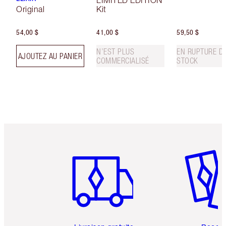
LIMITED EDITION
Original
Kit
54,00 $
41,00 $
59,50 $
N’EST PLUS
EN RUPTURE D
AJOUTEZ AU PANIER
COMMERCIALISÉ
STOCK
Article 1 sur 6
Article 