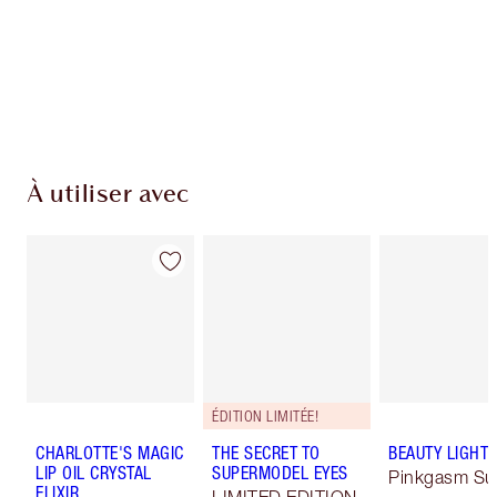
Livraison standard gratuite quand vous
dépensez 50,00 $
Choisissez 2 échantillons gratuits au moment
du paiement
À utiliser avec
ÉDITION LIMITÉE!
CHARLOTTE'S MAGIC
THE SECRET TO
BEAUTY LIGHT
LIP OIL CRYSTAL
SUPERMODEL EYES
Pinkgasm Su
ELIXIR