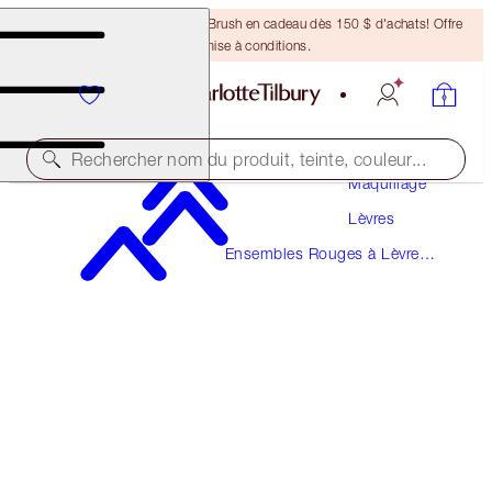
Recevez un pinceau Bronzing Brush en cadeau dès 150 $ d'achats! Offre
soumise à conditions.
Rechercher nom du produit, teinte, couleur...
Maquillage
Lèvres
EN EXCLUSIVITÉ!
Ensembles Rouges à Lèvres
GLOSSY LIP DUO
Et Brillants à Lèvres
FRESH PINK
35,50 $