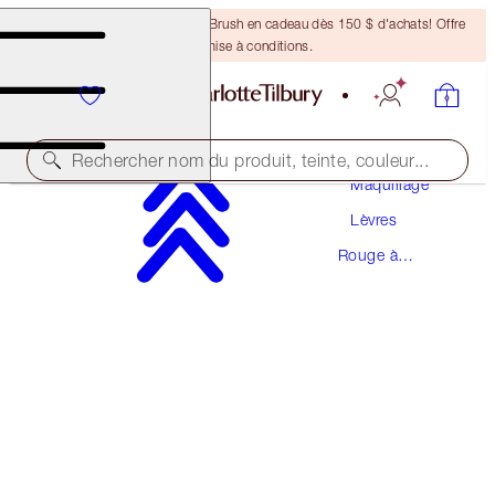
Recevez un pinceau Bronzing Brush en cadeau dès 150 $ d'achats! Offre
soumise à conditions.
Rechercher nom du produit, teinte, couleur...
Maquillage
Lèvres
HYALURONIC HAPPIKISS
Rouge à
PILLOW TALK
Lèvres
50,00 $
(
208,33 $
/
10
g
)