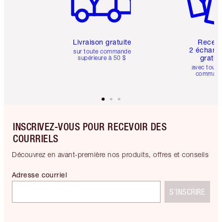
Livraison gratuite
Recev
2 échanti
sur toute commande
gratui
supérieure à 50 $
avec toute
comman
INSCRIVEZ-VOUS POUR RECEVOIR DES
COURRIELS
Découvrez en avant-première nos produits, offres et conseils
Adresse courriel
S’INSCRIRE