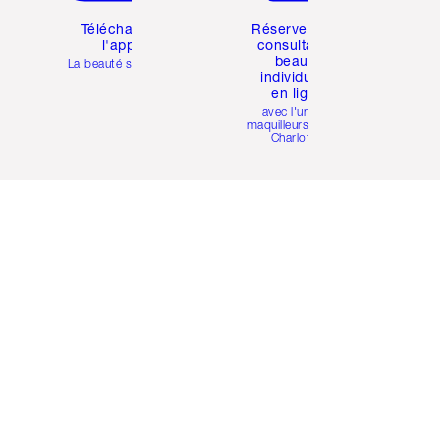
Téléchargez
Réservez une
l'appli
consultation
beauté
La beauté simplifiée
individuelle
en ligne
avec l'un des
maquilleurs pro de
Charlotte.