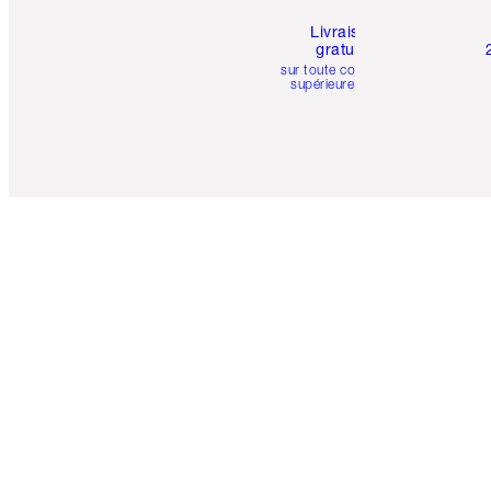
Livraison
gratuite
sur toute commande
supérieure à 50 $