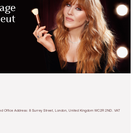
tered Office Address: 8 Surrey Street, London, United Kingdom WC2R 2ND. VAT