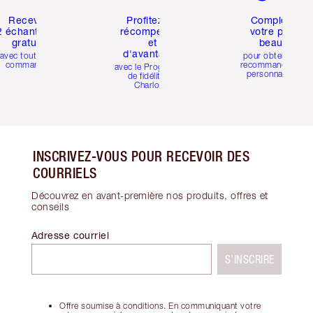
Recevez
Profitez de
Compléter
2 échantillons
récompenses
votre profil
gratuits
et
beauté
d'avantages
avec toutes les
pour obtenir des
commandes
recommandations
avec le Programme
personnalisées
de fidélité de
Charlotte
INSCRIVEZ-VOUS POUR RECEVOIR DES
COURRIELS
Découvrez en avant-première nos produits, offres et
conseils
Adresse courriel
S’INSCRIRE
Offre soumise à conditions. En communiquant votre