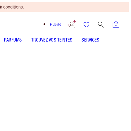
à conditions.
Fidélité
PARFUMS
TROUVEZ VOS TEINTES
SERVICES
SHADE MATCH
Pinceau
Bronzing
Brush
offert
dès 150 $
d'achats!*