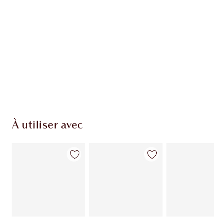
EXCLUSIVITÉS CHARLOTTE TILBURY
Club fidélité Charlotte's Darlings. Gagnez des
points de fidélité à chaque achat!
Livraison standard gratuite quand vous
dépensez 50,00 $
Choisissez 2 échantillons gratuits au moment
du paiement
À utiliser avec