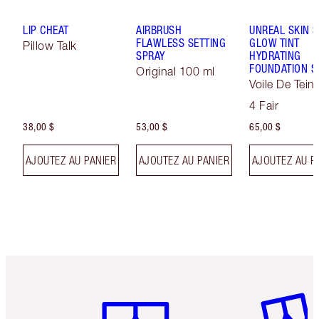
LIP CHEAT
AIRBRUSH
UNREAL SKIN 
FLAWLESS SETTING
GLOW TINT
Pillow Talk
SPRAY
HYDRATING
FOUNDATION S
Original 100 ml
Voile De Teint
Effet Sublima
4 Fair
38,00 $
53,00 $
65,00 $
AJOUTEZ AU PANIER
AJOUTEZ AU PANIER
AJOUTEZ AU P
Article 1 sur 6
Article 