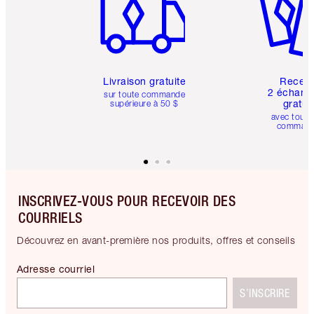
Livraison gratuite
Recev
2 échanti
sur toute commande
gratui
supérieure à 50 $
avec toute
comman
INSCRIVEZ-VOUS POUR RECEVOIR DES
COURRIELS
Découvrez en avant-première nos produits, offres et conseils
Adresse courriel
S’INSCRIRE