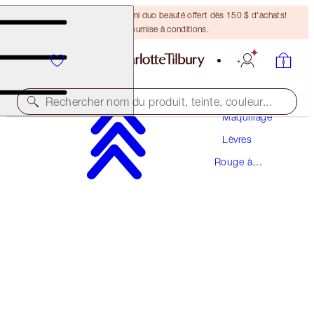
DERNIÈRE CHANCE ! Un mini duo beauté offert dès 150 $ d'achats!
Offre soumise à conditions.
Rechercher nom du produit, teinte, couleur...
Maquillage
Lèvres
NOUVEAUTÉ!
Rouge à
PILLOW TALK BLUSH BALM LIP TINT
Lèvres
BLUSHED JAM
43,50 $
(
217,50 $
/
10
g
)