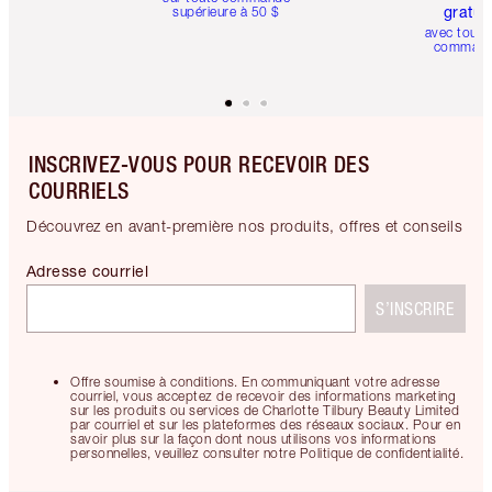
gratui
supérieure à 50 $
avec toute
comman
INSCRIVEZ-VOUS POUR RECEVOIR DES
COURRIELS
Découvrez en avant-première nos produits, offres et conseils
Adresse courriel
S’INSCRIRE
Offre soumise à conditions. En communiquant votre adresse
courriel, vous acceptez de recevoir des informations marketing
sur les produits ou services de Charlotte Tilbury Beauty Limited
par courriel et sur les plateformes des réseaux sociaux. Pour en
savoir plus sur la façon dont nous utilisons vos informations
personnelles, veuillez consulter notre Politique de confidentialité.