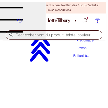
DERNIÈRE CHANCE ! Un mini duo beauté offert dès 150 $ d'achats!
Offre soumise à conditions.
Rechercher nom du produit, teinte, couleur...
Maquillage
Lèvres
SUPERSTAR LIPS
Brillant à
PILLOW TALK
Lèvres
50,00 $
(
277,78 $
/
10
g
)