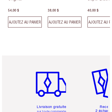
54,00 $
38,00 $
40,00 $
AJOUTEZ AU PANIER
AJOUTEZ AU PANIER
AJOUTEZ AU P
Article 1 sur 6
Article 
Livraison gratuite
Recev
2 échanti
sur toute commande