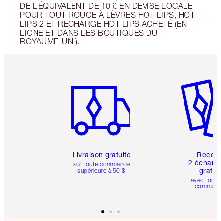
DE L’ÉQUIVALENT DE 10 £ EN DEVISE LOCALE
POUR TOUT ROUGE À LÈVRES HOT LIPS, HOT
LIPS 2 ET RECHARGE HOT LIPS ACHETÉ (EN
LIGNE ET DANS LES BOUTIQUES DU
ROYAUME-UNI).
Article 1 sur 6
Article 
Livraison gratuite
Recev
2 échanti
sur toute commande
gratui
supérieure à 50 $
avec toute
comman