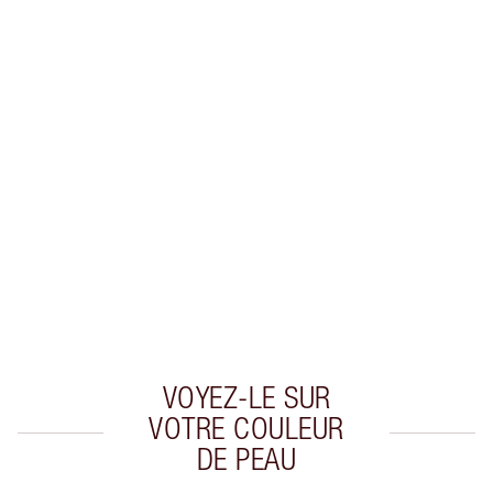
EXCLUSIVITÉS CHARLOTTE TILBURY
Club fidélité Charlotte's Darlings. Gagnez des
points de fidélité à chaque achat!
Livraison standard gratuite quand vous
dépensez 50,00 $
Choisissez 2 échantillons gratuits au moment
du paiement
VOYEZ-LE SUR
VOTRE COULEUR
DE PEAU