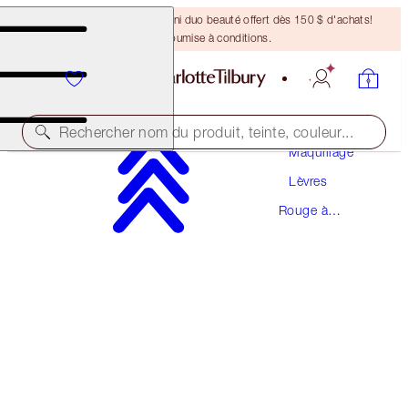
DERNIÈRE CHANCE ! Un mini duo beauté offert dès 150 $ d'achats!
Offre soumise à conditions.
Rechercher nom du produit, teinte, couleur...
Maquillage
Lèvres
HOT LIPS 2
Rouge à
GLOWING JEN
Lèvres
53,00 $
(
151,43 $
/
10
g
)