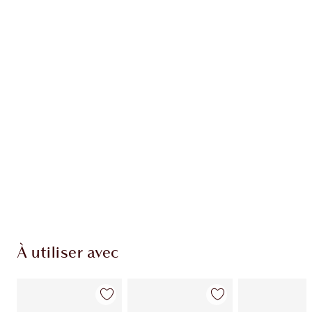
Article 1 sur 20
Arti
À utiliser avec