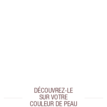
Gagnez 50 points de fidélité
En savoir plus
EXCLUSIVITÉS CHARLOTTE TILBURY
Club fidélité Charlotte's Darlings. Gagnez des
points de fidélité à chaque achat!
Livraison standard gratuite quand vous
dépensez 50,00 $
Choisissez 2 échantillons gratuits au moment
du paiement
DÉCOUVREZ-LE
SUR VOTRE
COULEUR DE PEAU