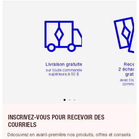
Article 1 sur 6
Article 
Livraison gratuite
Recev
2 échanti
sur toute commande
gratui
supérieure à 50 $
avec toute
comman
INSCRIVEZ-VOUS POUR RECEVOIR DES
COURRIELS
Découvrez en avant-première nos produits, offres et conseils