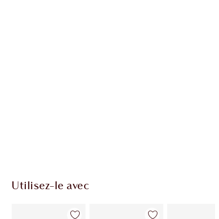
Article 1 sur 20
Arti
Utilisez-le avec