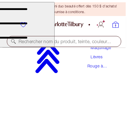
DERNIÈRE CHANCE ! Un mini duo beauté offert dès 150 $ d'achats!
Offre soumise à conditions.
Rechercher nom du produit, teinte, couleur...
Maquillage
Lèvres
MATTE REVOLUTION
Rouge à
PILLOW TALK ORIGINAL
Lèvres
50,00 $
(
142,86 $
/
10
g
)