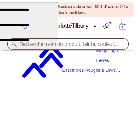
Recevez un pinceau Bronzing Brush en cadeau dès 150 $ d'achats! Offre
soumise à conditions.
Rechercher nom du produit, teinte, couleur...
Maquillage
Lèvres
UNREAL LIPS HEALTHY GLOW NECTAR OIL
DUO
Ensembles Rouges à Lèvres
Et Brillants à Lèvres
LIP KIT
71,00 $
67,45 $