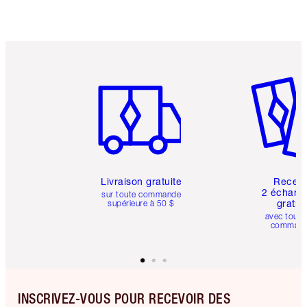
Article 1 sur 6
Article 
Livraison gratuite
Recev
2 échanti
sur toute commande
gratui
supérieure à 50 $
avec toute
comman
INSCRIVEZ-VOUS POUR RECEVOIR DES