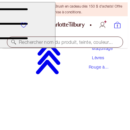
Recevez un pinceau Bronzing Brush en cadeau dès 150 $ d'achats! Offre
soumise à conditions.
Rechercher nom du produit, teinte, couleur...
Maquillage
Lèvres
EN ÉDITION LIMITÉE!
Rouge à
NEW YEAR LIPSTICK
Lèvres
MATTE REVOLUTION- KISS OF FORTUNE
53,00 $
(
151,43 $
/
10
g
)