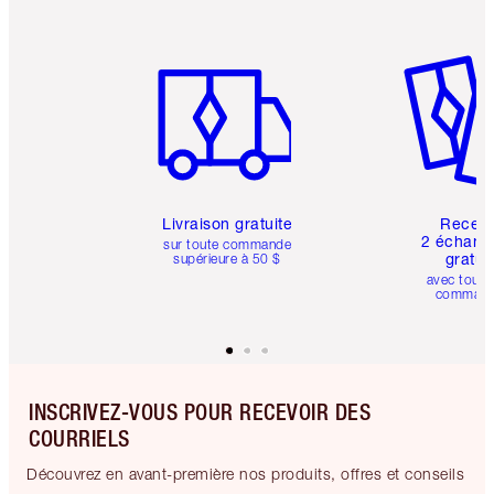
Article 1 sur 6
Article 
Livraison gratuite
Recev
2 échanti
sur toute commande
gratui
supérieure à 50 $
avec toute
comman
INSCRIVEZ-VOUS POUR RECEVOIR DES
COURRIELS
Découvrez en avant-première nos produits, offres et conseils