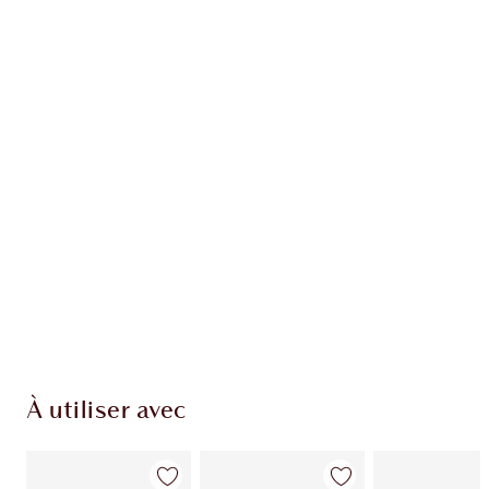
EXCLUSIVITÉS CHARLOTTE TILBURY
Club fidélité Charlotte's Darlings. Gagnez des
points de fidélité à chaque achat!
Livraison standard gratuite quand vous
dépensez 50,00 $
Choisissez 2 échantillons gratuits au moment
du paiement
À utiliser avec