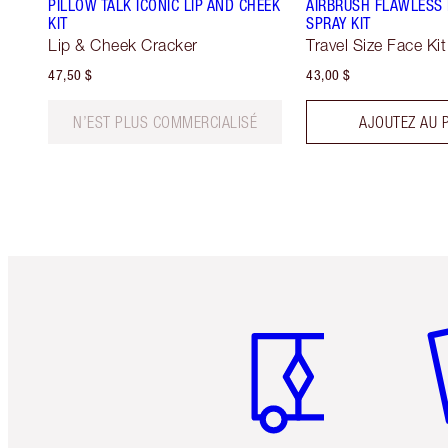
PILLOW TALK ICONIC LIP AND CHEEK
AIRBRUSH FLAWLESS 
KIT
SPRAY KIT
Lip & Cheek Cracker
Travel Size Face Kit
47,50 $
43,00 $
N’EST PLUS COMMERCIALISÉ
AJOUTEZ AU 
Article 1 sur 6
Art