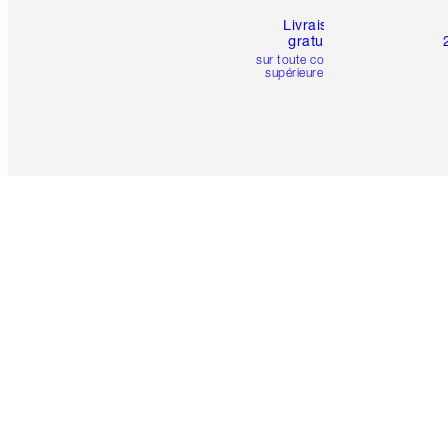
Livraison
gratuite
sur toute commande
supérieure à 50 $