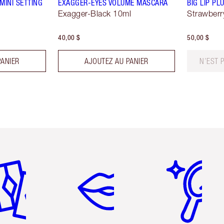
MINI SETTING
EXAGGER-EYES VOLUME MASCARA
BIG LIP P
Exagger-Black 10ml
Strawberr
40,00 $
50,00 $
PANIER
AJOUTEZ AU PANIER
N’EST 
icle 2 sur 6
Article 3 sur 6
Article 4 sur 6