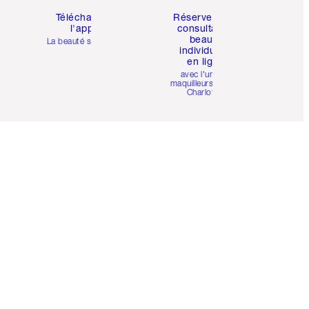
Téléchargez
Réservez une
l'appli
consultation
beauté
La beauté simplifiée
individuelle
en ligne
avec l'un des
maquilleurs pro de
Charlotte.