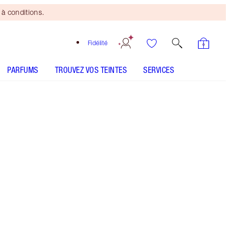
à conditions.
Fidélité
PARFUMS
TROUVEZ VOS TEINTES
SERVICES
SHADE MATCH
Mini duo beauté
offert
dès 150 $ d'achats! Offre
soumise à conditions.