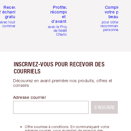
Recevez
Profitez de
Compléter
2 échantillons
récompenses
votre profil
gratuits
et
beauté
d'avantages
avec toutes les
pour obtenir des
commandes
recommandations
avec le Programme
personnalisées
de fidélité de
Charlotte
INSCRIVEZ-VOUS POUR RECEVOIR DES
COURRIELS
Découvrez en avant-première nos produits, offres et
conseils
Adresse courriel
S’INSCRIRE
Offre soumise à conditions. En communiquant votre
adresse courriel, vous acceptez de recevoir des