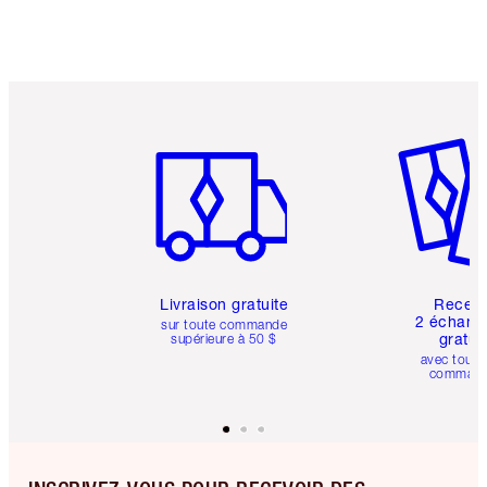
Article 1 sur 6
Article 
Livraison gratuite
Recev
2 échanti
sur toute commande
gratui
supérieure à 50 $
avec toute
comman