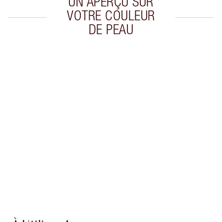
UN APERÇU SUR
VOTRE COULEUR
DE PEAU
Article 1 sur 20
Arti