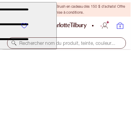
Recevez un pinceau Bronzing Brush en cadeau dès 150 $ d'achats! Offre
soumise à conditions.
Rechercher nom du produit, teinte, couleur...
FULL FAT LASHES
GLOSSY BLACK
40,00 $
(
50,00 $
/
10
ml
)