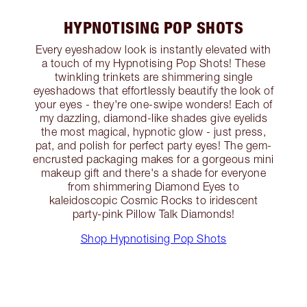
HYPNOTISING POP SHOTS
Every eyeshadow look is instantly elevated with
a touch of my Hypnotising Pop Shots! These
twinkling trinkets are shimmering single
eyeshadows that effortlessly beautify the look of
your eyes - they're one-swipe wonders! Each of
my dazzling, diamond-like shades give eyelids
the most magical, hypnotic glow - just press,
pat, and polish for perfect party eyes! The gem-
encrusted packaging makes for a gorgeous mini
makeup gift and there's a shade for everyone
from shimmering Diamond Eyes to
kaleidoscopic Cosmic Rocks to iridescent
party-pink Pillow Talk Diamonds!
Shop Hypnotising Pop Shots