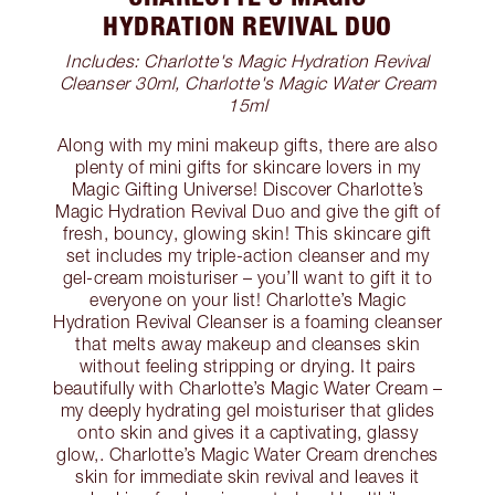
HYDRATION REVIVAL DUO
Includes: Charlotte's Magic Hydration Revival
Cleanser 30ml, Charlotte's Magic Water Cream
15ml
Along with my mini makeup gifts, there are also
plenty of mini gifts for skincare lovers in my
Magic Gifting Universe! Discover Charlotte’s
Magic Hydration Revival Duo and give the gift of
fresh, bouncy, glowing skin! This skincare gift
set includes my triple-action cleanser and my
gel-cream moisturiser – you’ll want to gift it to
everyone on your list! Charlotte’s Magic
Hydration Revival Cleanser is a foaming cleanser
that melts away makeup and cleanses skin
without feeling stripping or drying. It pairs
beautifully with Charlotte’s Magic Water Cream –
my deeply hydrating gel moisturiser that glides
onto skin and gives it a captivating, glassy
glow,. Charlotte’s Magic Water Cream drenches
skin for immediate skin revival and leaves it