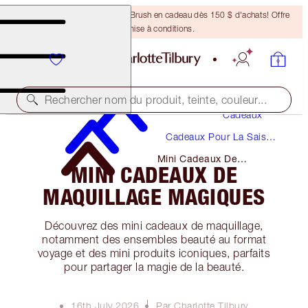
Recevez un pinceau Bronzing Brush en cadeau dès 150 $ d'achats! Offre
soumise à conditions.
Rechercher nom du produit, teinte, couleur...
Cadeaux
Cadeaux Pour La Saison
Des Fêtes
Mini Cadeaux De
MINI CADEAUX DE
Maquillage Magiques
MAQUILLAGE MAGIQUES
Découvrez des mini cadeaux de maquillage,
notamment des ensembles beauté au format
voyage et des mini produits iconiques, parfaits
pour partager la magie de la beauté.
16th July 2026
Par Charlotte Tilbury