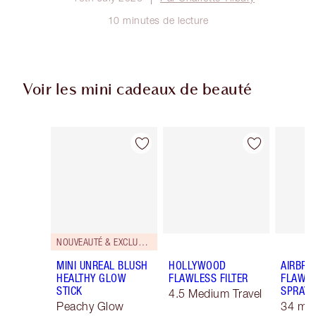
10 minutes de lecture
Voir les mini cadeaux de beauté
Article 1 sur 64
Article 2 sur 64
NOUVEAUTÉ & EXCLUSIVITÉ!
MINI UNREAL BLUSH
HOLLYWOOD
AIRBRU
HEALTHY GLOW
FLAWLESS FILTER
FLAWLE
STICK
SPRAY
4.5 Medium Travel
Peachy Glow
34 ml 