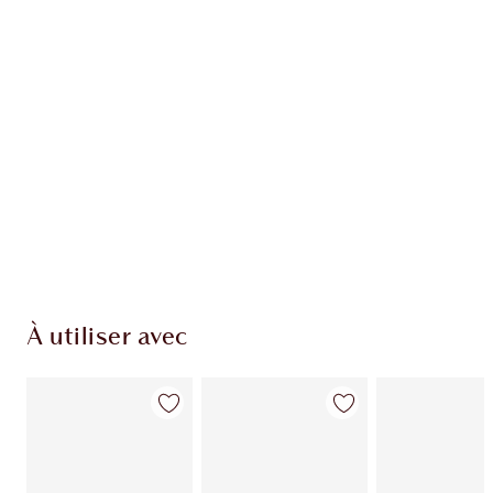
EXCLUSIVITÉS CHARLOTTE TILBURY
Club fidélité Charlotte's Darlings. Gagnez des
points de fidélité à chaque achat!
Livraison standard gratuite quand vous
dépensez 50,00 $
Choisissez 2 échantillons gratuits au moment
du paiement
À utiliser avec