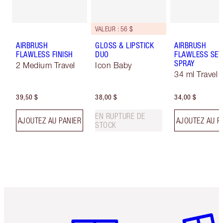
VALEUR : 56 $
AIRBRUSH
GLOSS & LIPSTICK
AIRBRUSH
FLAWLESS FINISH
DUO
FLAWLESS SET
SPRAY
2 Medium Travel
Icon Baby
34 ml Travel
39,50 $
38,00 $
34,00 $
EN RUPTURE DE
AJOUTEZ AU PANIER
AJOUTEZ AU P
STOCK
Article 1 sur 6
Article 