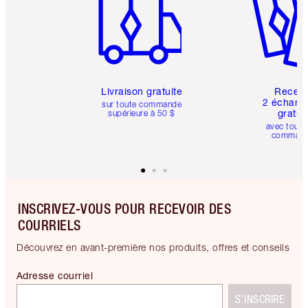
Livraison gratuite
Recev
2 échanti
sur toute commande
gratui
supérieure à 50 $
avec toute
comman
INSCRIVEZ-VOUS POUR RECEVOIR DES
COURRIELS
Découvrez en avant-première nos produits, offres et conseils
Adresse courriel
S’INSCRIRE