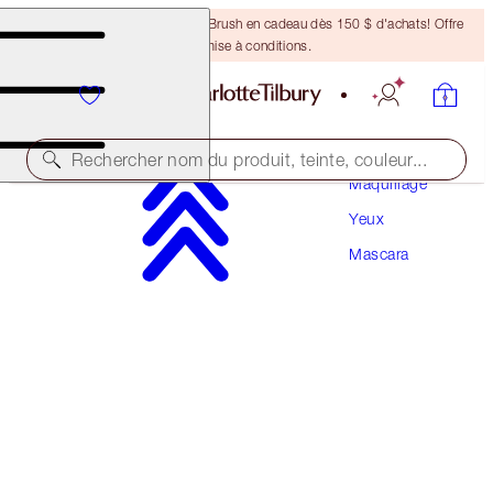
Recevez un pinceau Bronzing Brush en cadeau dès 150 $ d'achats! Offre
soumise à conditions.
Rechercher nom du produit, teinte, couleur...
Maquillage
Yeux
EXAGGER-EYES VOLUME MASCARA
Mascara
EXAGGER-BLACK 4ML TRAVEL
22,00 $
(
55,00 $
/
10
ml
)