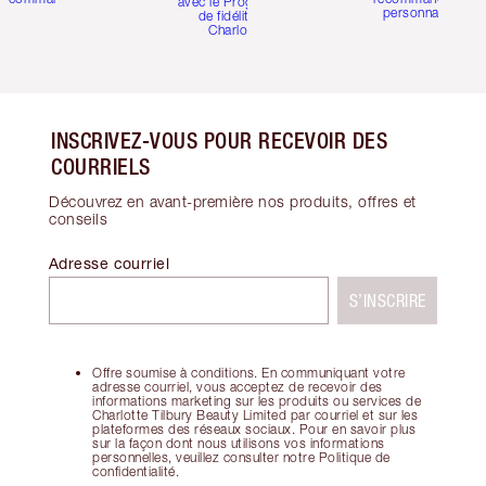
avec le Programme
personnalisées
de fidélité de
Charlotte
INSCRIVEZ-VOUS POUR RECEVOIR DES
COURRIELS
Découvrez en avant-première nos produits, offres et
conseils
Adresse courriel
S’INSCRIRE
Offre soumise à conditions. En communiquant votre
adresse courriel, vous acceptez de recevoir des
informations marketing sur les produits ou services de
Charlotte Tilbury Beauty Limited par courriel et sur les
plateformes des réseaux sociaux. Pour en savoir plus
sur la façon dont nous utilisons vos informations
personnelles, veuillez consulter notre Politique de
confidentialité.