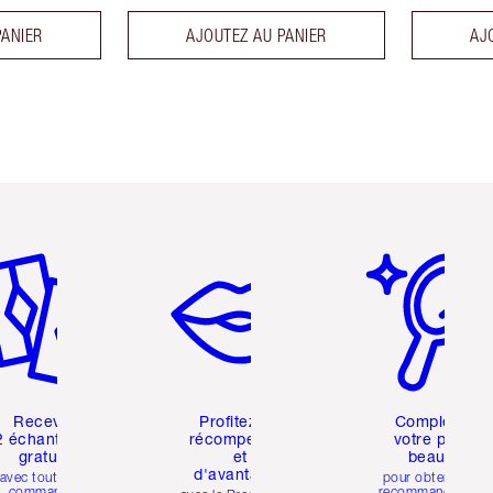
PANIER
AJOUTEZ AU PANIER
AJ
icle 2 sur 6
Article 3 sur 6
Article 4 sur 6
Recevez
Profitez de
Compléter
2 échantillons
récompenses
votre profil
gratuits
et
beauté
d'avantages
avec toutes les
pour obtenir des
commandes
recommandations