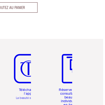
OUTEZ AU PANIER
Article 5 sur 6
Article 6 sur 6
Téléchargez
Réservez une
l'appli
consultation
beauté
La beauté simplifiée
individuelle
en ligne