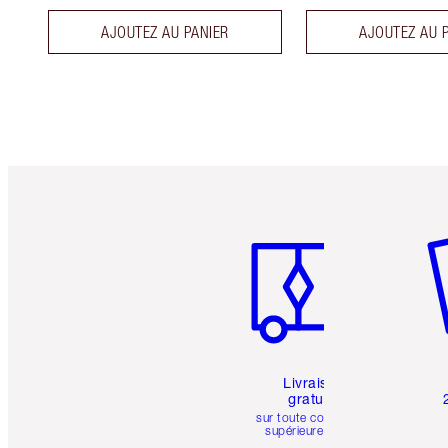
AJOUTEZ AU PANIER
AJOUTEZ AU 
Article 1 sur 6
Art
Livraison
gratuite
sur toute commande
supérieure à 50 $