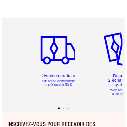
Article 1 sur 6
Article 
Livraison gratuite
Recev
2 échanti
sur toute commande
gratui
supérieure à 50 $
avec toute
comman
INSCRIVEZ-VOUS POUR RECEVOIR DES