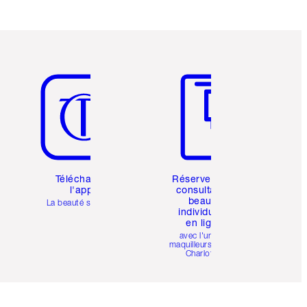
Article 5 sur 6
Article 6 sur 6
Téléchargez
Réservez une
l'appli
consultation
beauté
La beauté simplifiée
individuelle
en ligne
avec l'un des
maquilleurs pro de
Charlotte.