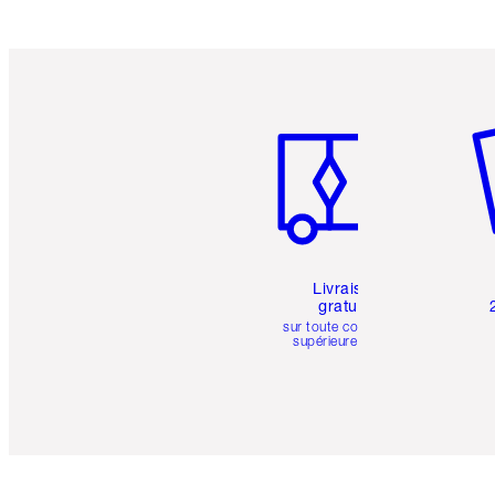
Article 1 sur 6
Art
Livraison
gratuite
sur toute commande
supérieure à 50 $