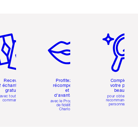
icle 2 sur 6
Article 3 sur 6
Article 4 sur 6
Recevez
Profitez de
Compléter
2 échantillons
récompenses
votre profil
gratuits
et
beauté
d'avantages
avec toutes les
pour obtenir des
commandes
recommandations
avec le Programme
personnalisées
de fidélité de
Charlotte