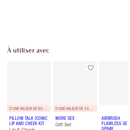
Livraison standard gratuite quand vous
dépensez 50,00 $
Choisissez 2 échantillons gratuits au moment
du paiement
À utiliser avec
D'UNE VALEUR DE 80.50 $!
D'UNE VALEUR DE 244 $!
PILLOW TALK ICONIC
MORE SEX
AIRBRUSH
LIP AND CHEEK KIT
FLAWLESS SET
Gift Set
SPRAY
Lip & Cheek