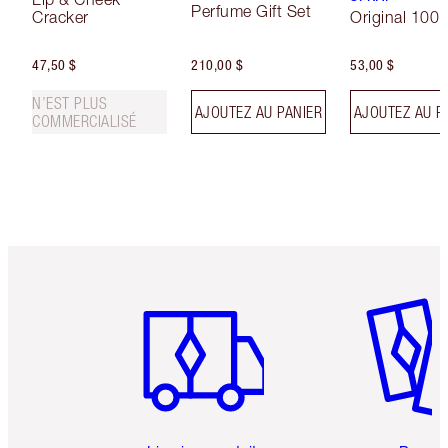
Perfume Gift Set
Cracker
Original 100 
47,50 $
210,00 $
53,00 $
N’EST PLUS
AJOUTEZ AU PANIER
AJOUTEZ AU P
COMMERCIALISÉ
Article 1 sur 6
Article 