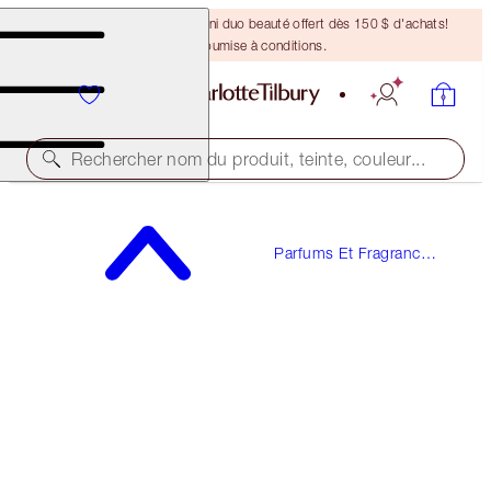
DERNIÈRE CHANCE ! Un mini duo beauté offert dès 150 $ d'achats!
Offre soumise à conditions.
Rechercher nom du produit, teinte, couleur...
D'UNE VALEUR DE 169 $!
Parfums Et Fragrances
STAR CONFIDENCE
à Offrir
PERFUME GIFT SET
135,00 $
(
225,00 $
/
100
ml
)