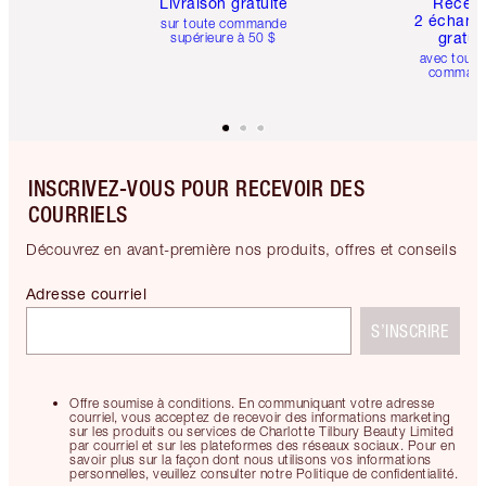
Livraison gratuite
Recev
2 échanti
sur toute commande
gratui
supérieure à 50 $
avec toute
comman
INSCRIVEZ-VOUS POUR RECEVOIR DES
COURRIELS
Découvrez en avant-première nos produits, offres et conseils
Adresse courriel
S’INSCRIRE
Offre soumise à conditions. En communiquant votre adresse
courriel, vous acceptez de recevoir des informations marketing
sur les produits ou services de Charlotte Tilbury Beauty Limited
par courriel et sur les plateformes des réseaux sociaux. Pour en
savoir plus sur la façon dont nous utilisons vos informations
personnelles, veuillez consulter notre Politique de confidentialité.