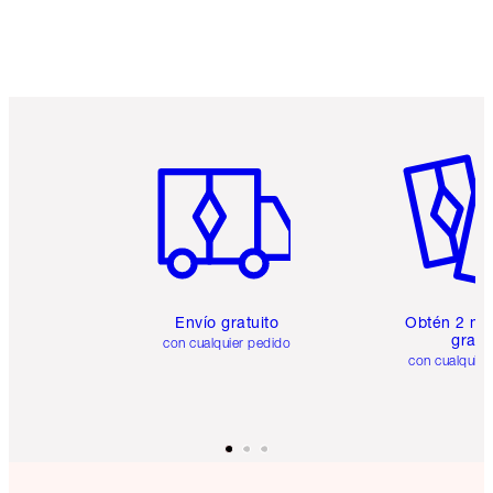
Artículo 1 de 6
Artículo
Envío gratuito
Obtén 2 mu
gratis
con cualquier pedido
con cualquier