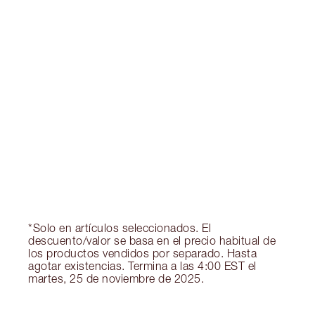
Gana 300 monedas de fidelización
Más información
EXCLUSIVOS DE CHARLOTTE TILBURY
Club de fidelidad Charlotte’s Darlings. Gana
monedas de fidelización cada vez que
compres!
Entrega estándar gratuita al gastar $50
Escoge 2 muestras gratis al momento de pagar
*Solo en artículos seleccionados. El
descuento/valor se basa en el precio habitual de
los productos vendidos por separado. Hasta
agotar existencias. Termina a las 4:00 EST el
martes, 25 de noviembre de 2025.