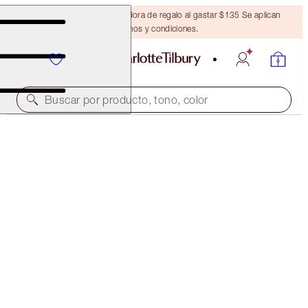
Obtén una brocha bronceadora de regalo al gastar $135 Se aplican
términos y condiciones.
Buscar por producto, tono, color
¡50% DE DESCUENTO!
CHARLOTTE'S FRAGRANCE DUO
OFFER ENDED
$300.00